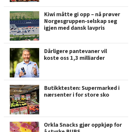
Kiwi måtte gi opp – nå prøver
Norgesgruppen-selskap seg
igjen med dansk lavpris
Dårligere pantevaner vil
koste oss 1,3 milliarder
Butikktesten: Supermarked i
nærsenter i for store sko
Orkla Snacks gjør oppkjøp for
å styrke BUBS