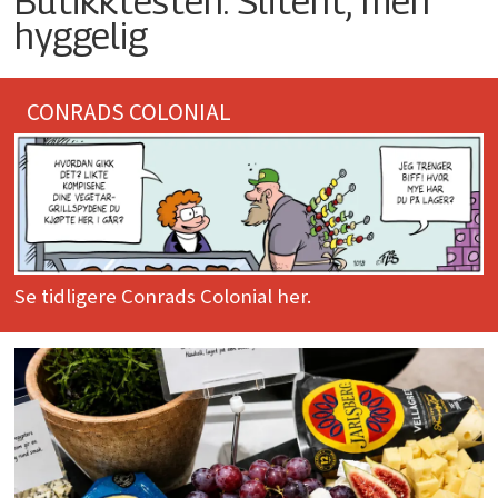
Butikktesten: Slitent, men
hyggelig
CONRADS COLONIAL
Se tidligere Conrads Colonial her.