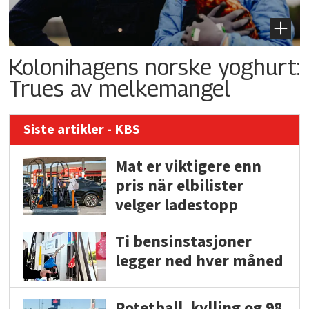
Kolonihagens norske yoghurt:
Trues av melkemangel
Siste artikler - KBS
Mat er viktigere enn
pris når elbilister
velger ladestopp
Ti bensinstasjoner
legger ned hver måned
Potetball, kylling og 98