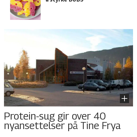
Protein-sug gir over 40
nyansettelser på Tine Frya