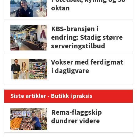
oktan
KBS-bransjen i
endring: Stadig større
serveringstilbud
Vokser med ferdigmat
i dagligvare
Siste artikler - Butikk i praksis
Rema-flaggskip
dundrer videre