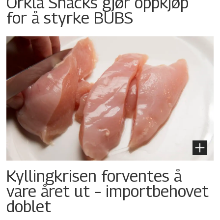
Orkla Snacks gjør oppkjøp
for å styrke BUBS
Kyllingkrisen forventes å
vare året ut – importbehovet
doblet