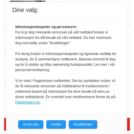
Slik opprettholdes
Dine valg:
ølsalget
Informasjonskapsler og personvern
Færre varer, men fulle
For å gi deg relevante annonser på vårt nettsted bruker vi
informasjon fra ditt besøk på vårt nettsted. Du kan reservere
hyller
deg mot dette under "Innstillinger".
For øvrig bruker vi informasjonskapsler og lignende verktøy for
analyse, for å sammenligne nettlesere, tilpasse innhold til deg
KI lager mat i butikken
og for å utvikle og tilby nødvendig funksjonalitet. Les mer i vår
personvernerklæring.
Vi er med i Fagpressen-nettverket. Om du samtykker under, vil
du få relevante annonser på nettstedene til medlemmene i
Q passerte 1 milliard i
nettverket basert på informasjon fra dine besøk på tvers av
Rema i 2025
disse nettstedene. En oversikt over medlemmene finner du på
Fagpressen.no.
Siste artikler - Økologisk
Avvis alle
Godta
Innstillinger