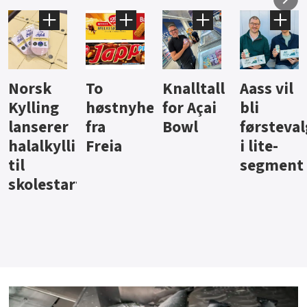
Knalltall
Aass vil
Brus og
Hard
ter
for Açai
bli
jus fra
iste fra
Bowl
førstevalg
Berentsen
Hansa
i lite-
segment