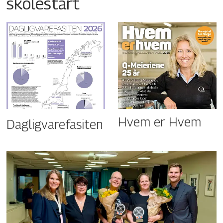
skolestart
Hvem er Hvem
Dagligvarefasiten