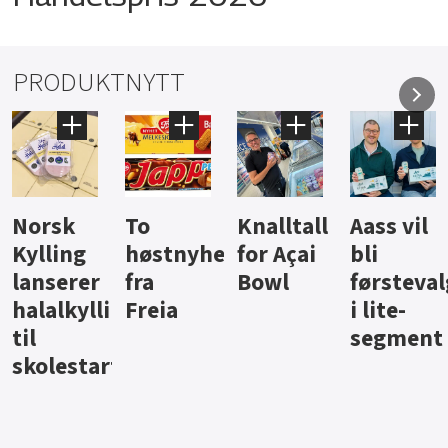
PRODUKTNYTT
Knalltall
Aass vil
Brus og
Hard
ter
for Açai
bli
jus fra
iste fra
Bowl
førstevalg
Berentsen
Hansa
i lite-
segment