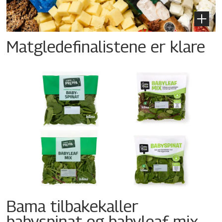
Matgledefinalistene er klare
Bama tilbakekaller
babyspinat og babyleaf mix