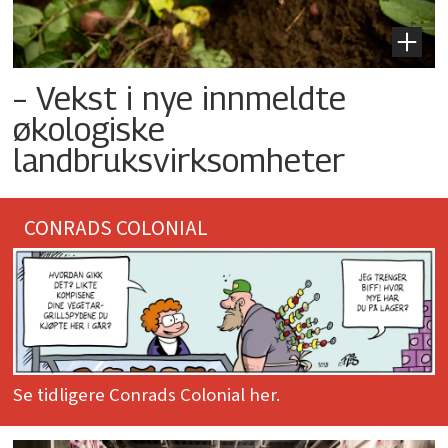
– Vekst i nye innmeldte
økologiske
landbruksvirksomheter
CONRADS COLONIAL
Se tidligere Conrads Colonial her.