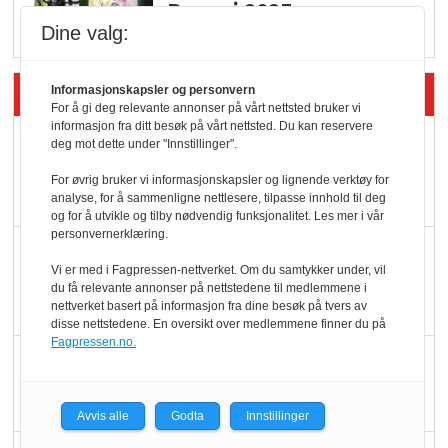
Rema i 2025
Dine valg:
Siste artikler - Økologisk
Informasjonskapsler og personvern
For å gi deg relevante annonser på vårt nettsted bruker vi
informasjon fra ditt besøk på vårt nettsted. Du kan reservere
Kolonihagens norske
deg mot dette under "Innstillinger".
yoghurt: Trues av
For øvrig bruker vi informasjonskapsler og lignende verktøy for
melkemangel
analyse, for å sammenligne nettlesere, tilpasse innhold til deg
og for å utvikle og tilby nødvendig funksjonalitet. Les mer i vår
personvernerklæring.
Marit Kolby vant
Vi er med i Fagpressen-nettverket. Om du samtykker under, vil
Økologisk Norge sin
du få relevante annonser på nettstedene til medlemmene i
hederspris
nettverket basert på informasjon fra dine besøk på tvers av
disse nettstedene. En oversikt over medlemmene finner du på
Fagpressen.no.
Blir enklere å velge
økologisk i butikkhylla
Avvis alle
Godta
Innstillinger