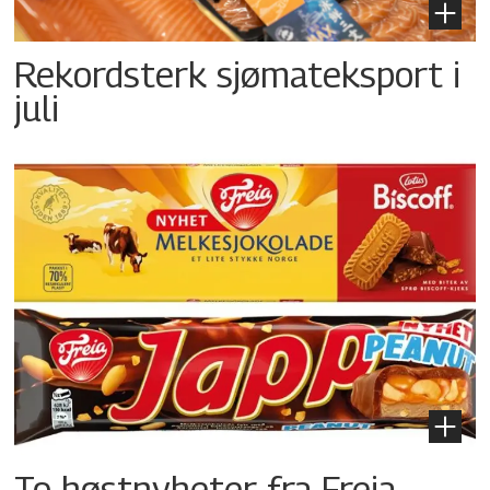
Rekordsterk sjømateksport i
juli
To høstnyheter fra Freia