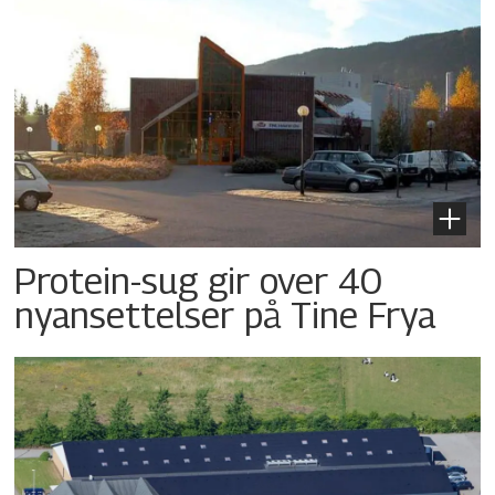
Protein-sug gir over 40
nyansettelser på Tine Frya