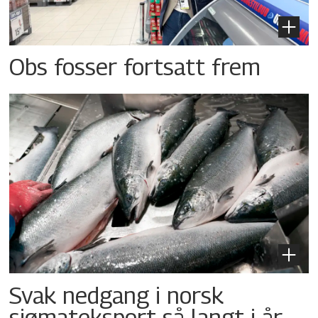
Obs fosser fortsatt frem
Svak nedgang i norsk
sjømateksport så langt i år