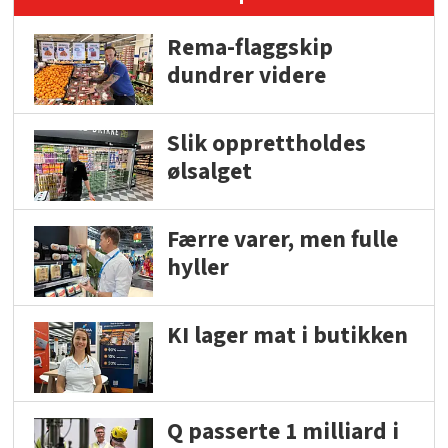
Rema-flaggskip
dundrer videre
Slik opprettholdes
ølsalget
Færre varer, men fulle
hyller
KI lager mat i butikken
Q passerte 1 milliard i