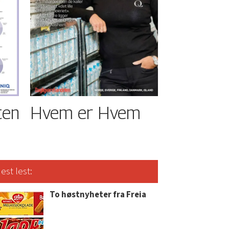
ten
Hvem er Hvem
est lest:
To høstnyheter fra Freia