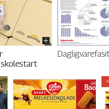
Dagligvarefasi
r
 skolestart
M