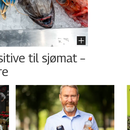
tive til sjømat –
re