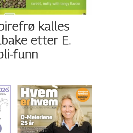
pirefrø kalles
ilbake etter E.
oli-funn