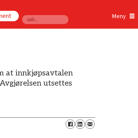
nnent
Søk
m at innkjøpsavtalen
Avgjørelsen utsettes