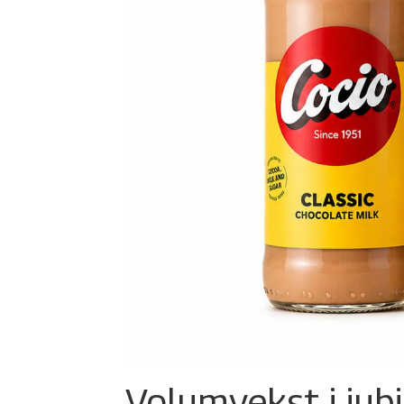
Volumvekst i jub