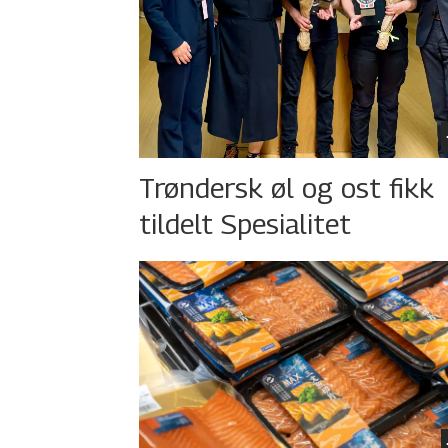
Trøndersk øl og ost fikk
tildelt Spesialitet