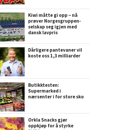
Kiwi måtte gi opp – nå
prøver Norgesgruppen-
selskap seg igjen med
dansk lavpris
Dårligere pantevaner vil
koste oss 1,3 milliarder
Butikktesten:
Supermarked i
nærsenter i for store sko
Orkla Snacks gjør
oppkjøp for å styrke