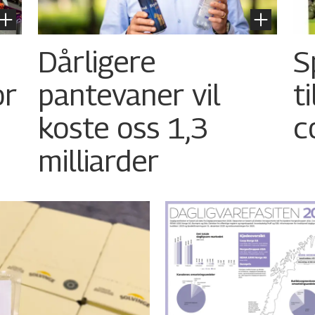
Dårligere
S
or
pantevaner vil
t
koste oss 1,3
c
milliarder