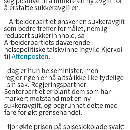
seg positive til å innføre en ny avgift for
å erstatte sukkeravgiften.
– Arbeiderpartiet ønsker en sukkeravgift
som bedre treffer formålet, nemlig
redusert sukkerinnhold, sa
Arbeiderpartiets daværende
helsepolitiske talskvinne Ingvild Kjerkol
til
Aftenposten
.
I dag er hun helseminister, men
regjeringen er nå altså ikke like tydelige
i sin sak. Regjeringspartner
Senterpartiet er blant dem som har
markert motstand mot en ny
sukkeravgift, og begrunnet dette med
fare for økt grensehandel.
I fjor økte prisen på spisesjokolade svakt