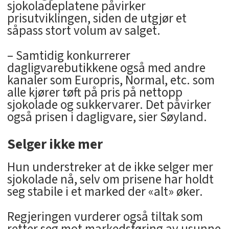
sjokoladeplatene påvirker
prisutviklingen, siden de utgjør et
såpass stort volum av salget.
– Samtidig konkurrerer
dagligvarebutikkene også med andre
kanaler som Europris, Normal, etc. som
alle kjører tøft på pris på nettopp
sjokolade og sukkervarer. Det påvirker
også prisen i dagligvare, sier Søyland.
Selger ikke mer
Hun understreker at de ikke selger mer
sjokolade nå, selv om prisene har holdt
seg stabile i et marked der «alt» øker.
Regjeringen vurderer også tiltak som
retter seg mot markedsføring av usunne