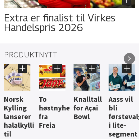
Extra er finalist til Virkes
Handelspris 2026
PRODUKTNYTT
Knalltall
Aass vil
Brus og
Hard
ter
for Açai
bli
jus fra
iste fra
Bowl
førstevalg
Berentsen
Hansa
i lite-
segment