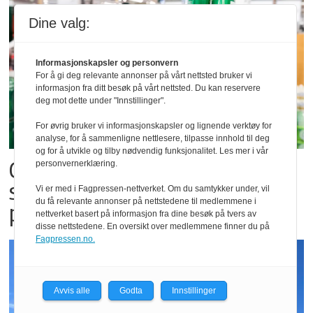
Dine valg:
Informasjonskapsler og personvern
For å gi deg relevante annonser på vårt nettsted bruker vi
informasjon fra ditt besøk på vårt nettsted. Du kan reservere
deg mot dette under "Innstillinger".
For øvrig bruker vi informasjonskapsler og lignende verktøy for
analyse, for å sammenligne nettlesere, tilpasse innhold til deg
og for å utvikle og tilby nødvendig funksjonalitet. Les mer i vår
Carlsberg forventer
personvernerklæring.
salgsrekord for alkoholfri øl
Vi er med i Fagpressen-nettverket. Om du samtykker under, vil
du få relevante annonser på nettstedene til medlemmene i
på festivaler
nettverket basert på informasjon fra dine besøk på tvers av
disse nettstedene. En oversikt over medlemmene finner du på
Fagpressen.no.
Avvis alle
Godta
Innstillinger