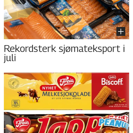
Rekordsterk sjømateksport i
juli