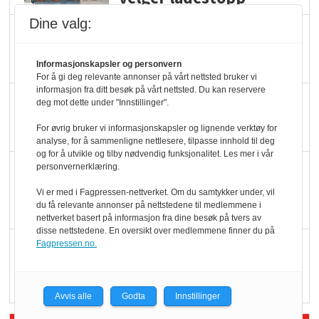
Dine valg:
Ti bensinstasjoner
legger ned hver måned
Informasjonskapsler og personvern
For å gi deg relevante annonser på vårt nettsted bruker vi
informasjon fra ditt besøk på vårt nettsted. Du kan reservere
Potetball, kylling og 98
deg mot dette under "Innstillinger".
oktan
For øvrig bruker vi informasjonskapsler og lignende verktøy for
analyse, for å sammenligne nettlesere, tilpasse innhold til deg
og for å utvikle og tilby nødvendig funksjonalitet. Les mer i vår
KBS-bransjen i
personvernerklæring.
endring: Stadig større
Vi er med i Fagpressen-nettverket. Om du samtykker under, vil
du få relevante annonser på nettstedene til medlemmene i
serveringstilbud
nettverket basert på informasjon fra dine besøk på tvers av
disse nettstedene. En oversikt over medlemmene finner du på
Vokser med ferdigmat
Fagpressen.no.
i dagligvare
Avvis alle
Godta
Innstillinger