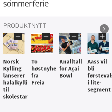
sommerferie
PRODUKTNYTT
Knalltall
Aass vil
Brus og
Hard
ter
for Açai
bli
jus fra
iste fra
Bowl
førstevalg
Berentsen
Hansa
i lite-
segment