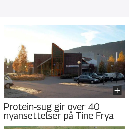
Protein-sug gir over 40
nyansettelser på Tine Frya