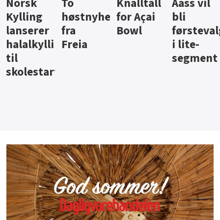
Knalltall
Aass vil
Brus og
Hard
ter
for Açai
bli
jus fra
iste fra
Bowl
førstevalg
Berentsen
Hansa
i lite-
segment