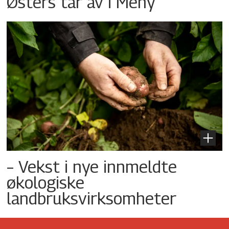
Østers tar av i Meny
– Vekst i nye innmeldte
økologiske
landbruksvirksomheter