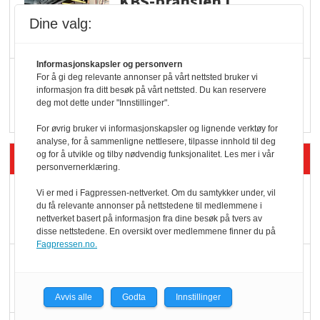
KBS-bransjen i
endring: Stadig større
Dine valg:
serveringstilbud
Informasjonskapsler og personvern
Vokser med ferdigmat
For å gi deg relevante annonser på vårt nettsted bruker vi
informasjon fra ditt besøk på vårt nettsted. Du kan reservere
i dagligvare
deg mot dette under "Innstillinger".
For øvrig bruker vi informasjonskapsler og lignende verktøy for
analyse, for å sammenligne nettlesere, tilpasse innhold til deg
Siste artikler - Butikk i praksis
og for å utvikle og tilby nødvendig funksjonalitet. Les mer i vår
personvernerklæring.
Rema-flaggskip
Vi er med i Fagpressen-nettverket. Om du samtykker under, vil
du få relevante annonser på nettstedene til medlemmene i
dundrer videre
nettverket basert på informasjon fra dine besøk på tvers av
disse nettstedene. En oversikt over medlemmene finner du på
Fagpressen.no.
Slik opprettholdes
ølsalget
Avvis alle
Godta
Innstillinger