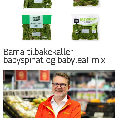
Bama tilbakekaller
babyspinat og babyleaf mix