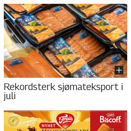
Rekordsterk sjømateksport i
juli