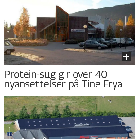
Protein-sug gir over 40
nyansettelser på Tine Frya