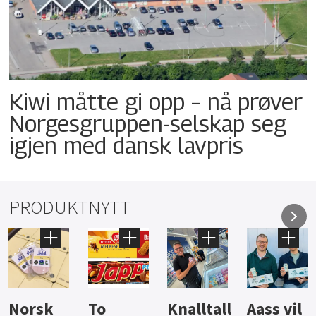
Kiwi måtte gi opp – nå prøver
Norgesgruppen-selskap seg
igjen med dansk lavpris
PRODUKTNYTT
Knalltall
Aass vil
Brus og
Hard