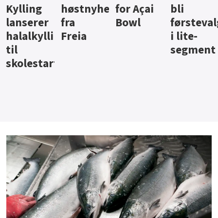
ter
for Açai
bli
jus fra
iste fra
Bowl
førstevalg
Berentsen
Hansa
i lite-
segment