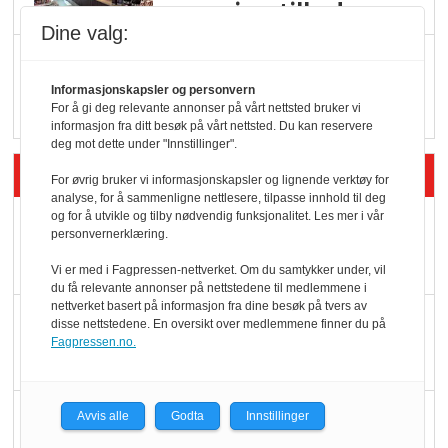
serveringstilbud
Dine valg:
Vokser med ferdigmat
i dagligvare
Informasjonskapsler og personvern
For å gi deg relevante annonser på vårt nettsted bruker vi
informasjon fra ditt besøk på vårt nettsted. Du kan reservere
deg mot dette under "Innstillinger".
Siste artikler - Butikk i praksis
For øvrig bruker vi informasjonskapsler og lignende verktøy for
analyse, for å sammenligne nettlesere, tilpasse innhold til deg
og for å utvikle og tilby nødvendig funksjonalitet. Les mer i vår
Rema-flaggskip
personvernerklæring.
dundrer videre
Vi er med i Fagpressen-nettverket. Om du samtykker under, vil
du få relevante annonser på nettstedene til medlemmene i
nettverket basert på informasjon fra dine besøk på tvers av
Slik opprettholdes
disse nettstedene. En oversikt over medlemmene finner du på
Fagpressen.no.
ølsalget
Færre varer, men fulle
Avvis alle
Godta
Innstillinger