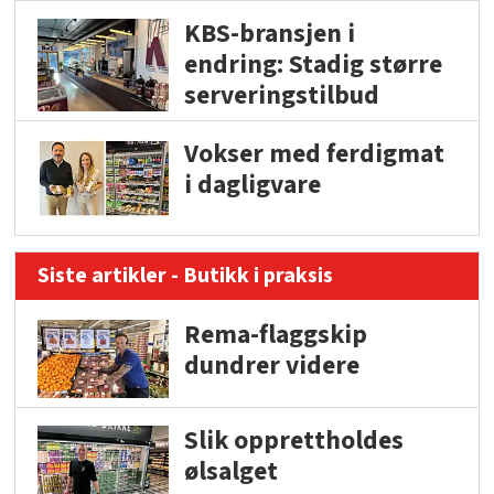
KBS-bransjen i
endring: Stadig større
serveringstilbud
Vokser med ferdigmat
i dagligvare
Siste artikler - Butikk i praksis
Rema-flaggskip
dundrer videre
Slik opprettholdes
ølsalget