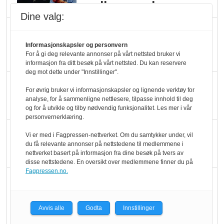
melkemangel
Dine valg:
Marit Kolby vant
Økologisk Norge sin
Informasjonskapsler og personvern
For å gi deg relevante annonser på vårt nettsted bruker vi
hederspris
informasjon fra ditt besøk på vårt nettsted. Du kan reservere
deg mot dette under "Innstillinger".
Blir enklere å velge
For øvrig bruker vi informasjonskapsler og lignende verktøy for
økologisk i butikkhylla
analyse, for å sammenligne nettlesere, tilpasse innhold til deg
og for å utvikle og tilby nødvendig funksjonalitet. Les mer i vår
personvernerklæring.
Kolonihagen sliter
Vi er med i Fagpressen-nettverket. Om du samtykker under, vil
du få relevante annonser på nettstedene til medlemmene i
med å få tak i nok melk
nettverket basert på informasjon fra dine besøk på tvers av
disse nettstedene. En oversikt over medlemmene finner du på
Fagpressen.no.
Rapport: Økokundene
er klare! Er markedet
det?
Avvis alle
Godta
Innstillinger