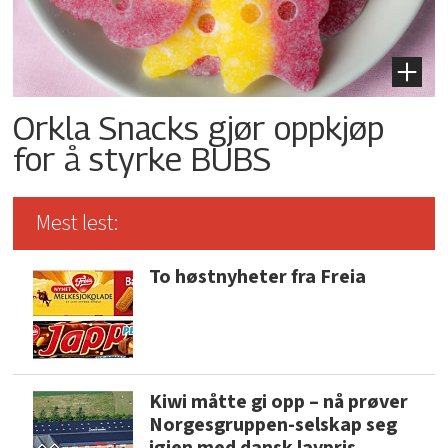
Orkla Snacks gjør oppkjøp
for å styrke BUBS
Mest lest:
To høstnyheter fra Freia
Kiwi måtte gi opp – nå prøver
Norgesgruppen-selskap seg