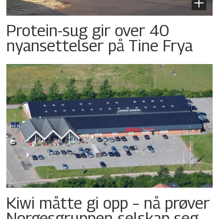
Protein-sug gir over 40
nyansettelser på Tine Frya
Kiwi måtte gi opp – nå prøver
Norgesgruppen-selskap seg