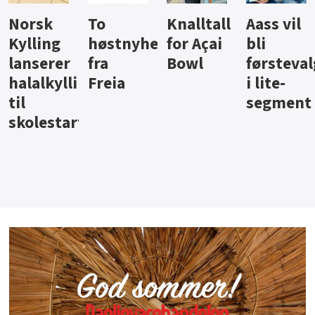
Knalltall
Aass vil
Brus og
Hard
ter
for Açai
bli
jus fra
iste fra
Bowl
førstevalg
Berentsen
Hansa
i lite-
segment