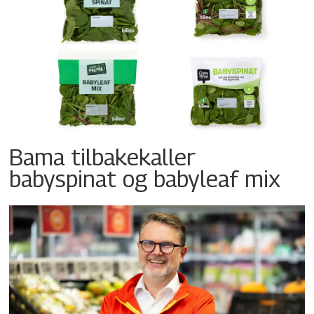
Bama tilbakekaller
babyspinat og babyleaf mix