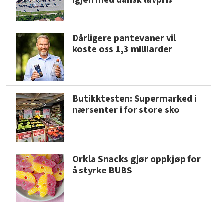
igjen med dansk lavpris
Dårligere pantevaner vil
koste oss 1,3 milliarder
Butikktesten: Supermarked i
nærsenter i for store sko
Orkla Snacks gjør oppkjøp for
å styrke BUBS