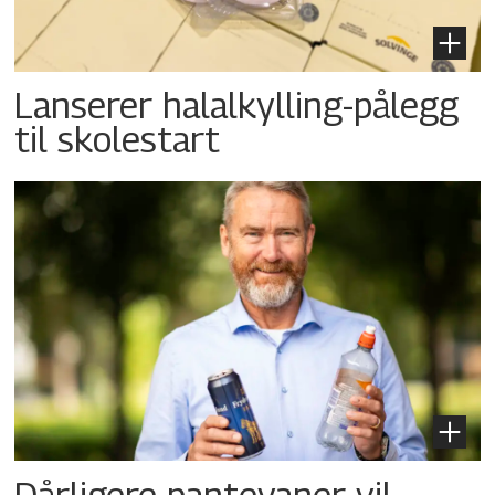
Lanserer halalkylling-­pålegg
til skolestart
Dårligere pantevaner vil