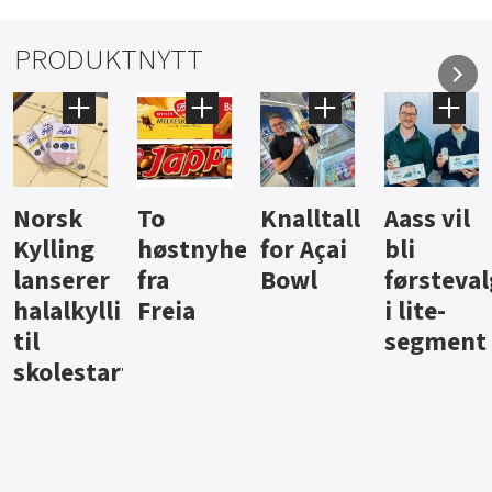
PRODUKTNYTT
Knalltall
Aass vil
Brus og
Hard
ter
for Açai
bli
jus fra
iste fra
Bowl
førstevalg
Berentsen
Hansa
i lite-
segment