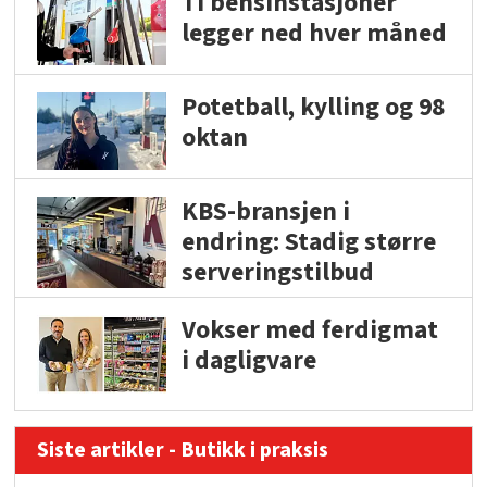
Ti bensinstasjoner
legger ned hver måned
Potetball, kylling og 98
oktan
KBS-bransjen i
endring: Stadig større
serveringstilbud
Vokser med ferdigmat
i dagligvare
Siste artikler - Butikk i praksis