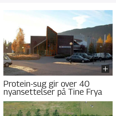
Protein-sug gir over 40
nyansettelser på Tine Frya