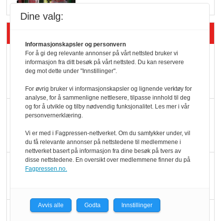
Dine valg:
Siste artikler - Økologisk
Informasjonskapsler og personvern
For å gi deg relevante annonser på vårt nettsted bruker vi
Kolonihagens norske
informasjon fra ditt besøk på vårt nettsted. Du kan reservere
yoghurt: Trues av
deg mot dette under "Innstillinger".
melkemangel
For øvrig bruker vi informasjonskapsler og lignende verktøy for
analyse, for å sammenligne nettlesere, tilpasse innhold til deg
og for å utvikle og tilby nødvendig funksjonalitet. Les mer i vår
Marit Kolby vant
personvernerklæring.
Økologisk Norge sin
Vi er med i Fagpressen-nettverket. Om du samtykker under, vil
hederspris
du få relevante annonser på nettstedene til medlemmene i
nettverket basert på informasjon fra dine besøk på tvers av
disse nettstedene. En oversikt over medlemmene finner du på
Blir enklere å velge
Fagpressen.no.
økologisk i butikkhylla
Avvis alle
Godta
Innstillinger
Kolonihagen sliter