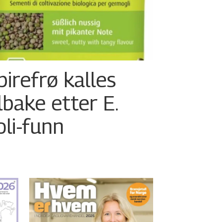
pirefrø kalles
ilbake etter E.
oli-funn