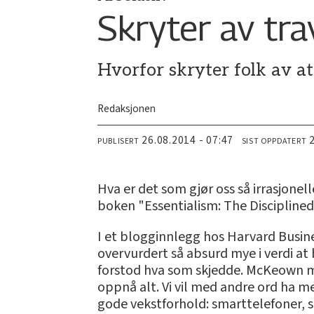
Skryter av tra
Hvorfor skryter folk av at
Redaksjonen
26.08.2014 - 07:47
PUBLISERT
SIST OPPDATERT
Hva er det som gjør oss så irrasjonel
boken "Essentialism: The Disciplined 
I et blogginnlegg hos Harvard Busines
overvurdert så absurd mye i verdi at b
forstod hva som skjedde. McKeown men
oppnå alt. Vi vil med andre ord ha m
gode vekstforhold: smarttelefoner, s