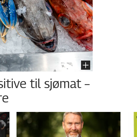
tive til sjømat –
re