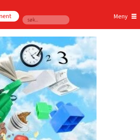
nnent
Søk