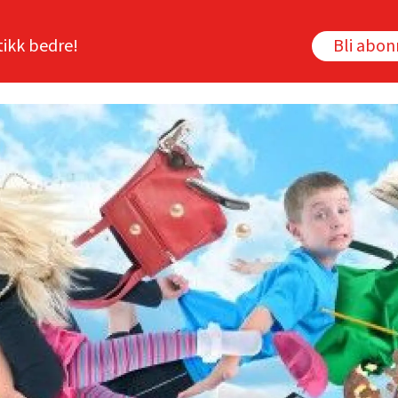
tikk bedre!
Bli abo