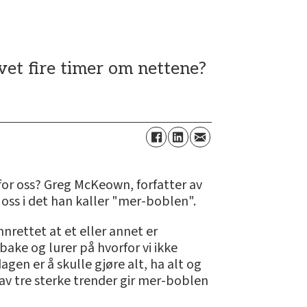
ovet fire timer om nettene?
 for oss? Greg McKeown, forfatter av
 oss i det han kaller "mer-boblen".
nrettet at et eller annet er
lbake og lurer på hvorfor vi ikke
en er å skulle gjøre alt, ha alt og
 av tre sterke trender gir mer-boblen