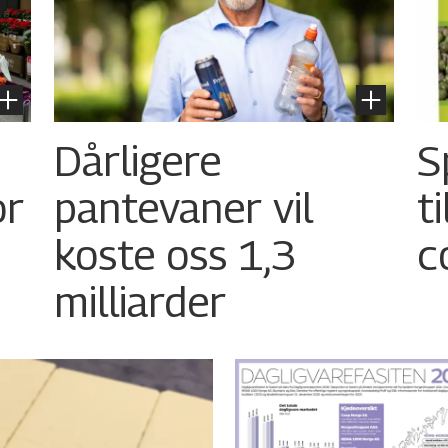
Dårligere
S
or
pantevaner vil
t
koste oss 1,3
c
milliarder