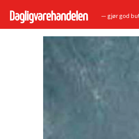
— gjør god bu