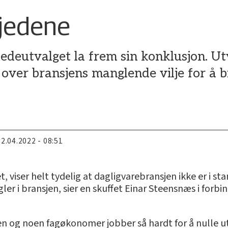
kjedene
jedeutvalget la frem sin konklusjon. Utv
over bransjens manglende vilje for å bi
22.04.2022 - 08:51
, viser helt tydelig at dagligvarebransjen ikke er i st
egler i bransjen, sier en skuffet Einar Steensnæs i forb
en og noen fagøkonomer jobber så hardt for å nulle ut 