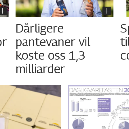
Dårligere
S
or
pantevaner vil
t
koste oss 1,3
c
milliarder