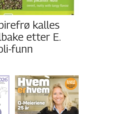
pirefrø kalles
ilbake etter E.
oli-funn