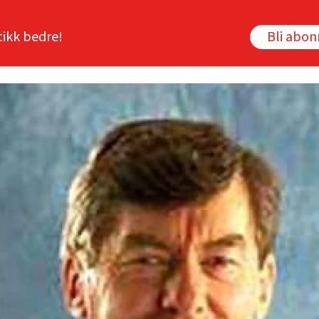
tikk bedre!
Bli abo