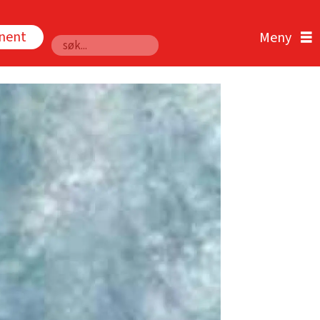
nnent
Søk