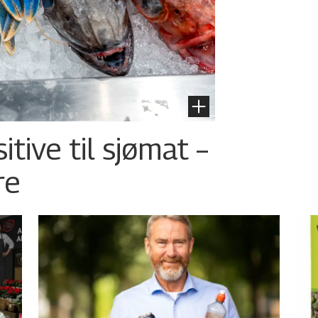
tive til sjømat –
re