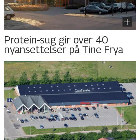
Protein-sug gir over 40
nyansettelser på Tine Frya