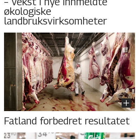
– Vekst i nye innmeldte
økologiske
landbruksvirksomheter
Fatland forbedret resultatet