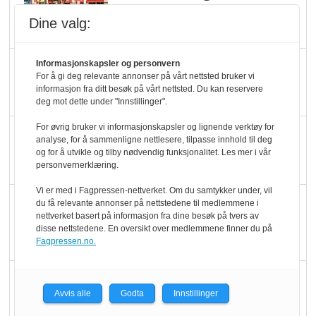
pris når elbilister
Dine valg:
velger ladestopp
Ti bensinstasjoner
Informasjonskapsler og personvern
For å gi deg relevante annonser på vårt nettsted bruker vi
legger ned hver måned
informasjon fra ditt besøk på vårt nettsted. Du kan reservere
deg mot dette under "Innstillinger".
For øvrig bruker vi informasjonskapsler og lignende verktøy for
Potetball, kylling og 98
analyse, for å sammenligne nettlesere, tilpasse innhold til deg
oktan
og for å utvikle og tilby nødvendig funksjonalitet. Les mer i vår
personvernerklæring.
Vi er med i Fagpressen-nettverket. Om du samtykker under, vil
KBS-bransjen i
du få relevante annonser på nettstedene til medlemmene i
nettverket basert på informasjon fra dine besøk på tvers av
endring: Stadig større
disse nettstedene. En oversikt over medlemmene finner du på
serveringstilbud
Fagpressen.no.
Vokser med ferdigmat
Avvis alle
Godta
Innstillinger
i dagligvare