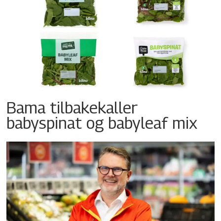
Bama tilbakekaller
babyspinat og babyleaf mix