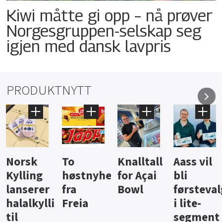
Kiwi måtte gi opp – nå prøver
Norgesgruppen-selskap seg
igjen med dansk lavpris
PRODUKTNYTT
Knalltall
Aass vil
Brus og
Hard
ter
for Açai
bli
jus fra
iste fra
Bowl
førstevalg
Berentsen
Hansa
i lite-
segment