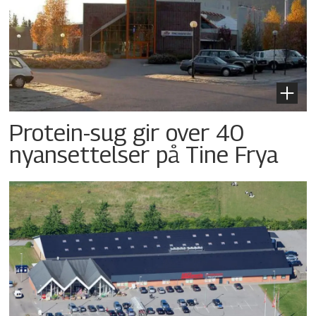
Protein-sug gir over 40
nyansettelser på Tine Frya