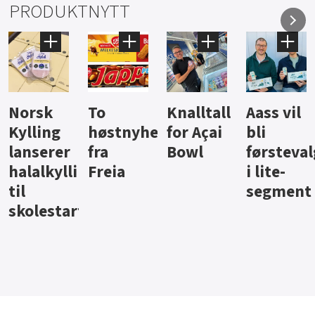
PRODUKTNYTT
Knalltall
Aass vil
Brus og
Hard
ter
for Açai
bli
jus fra
iste fra
Bowl
førstevalg
Berentsen
Hansa
i lite-
segment