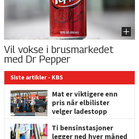
Vil vokse i brusmarkedet
med Dr Pepper
Siste artikler - KBS
Mat er viktigere enn
pris når elbilister
velger ladestopp
Ti bensinstasjoner
legger ned hver måned