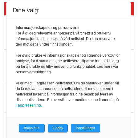
Siste artikler - Økologisk
Dine valg:
Kolonihagens norske
Informasjonskapsler og personvern
yoghurt: Trues av
For å gi deg relevante annonser på vårt nettsted bruker vi
informasjon fra ditt besøk på vårt nettsted. Du kan reservere
melkemangel
deg mot dette under "Innstillinger".
For øvrig bruker vi informasjonskapsler og lignende verktøy for
Marit Kolby vant
analyse, for å sammenligne nettlesere, tilpasse innhold til deg
Økologisk Norge sin
og for å utvikle og tilby nødvendig funksjonalitet. Les mer i vår
personvernerklæring.
hederspris
Vi er med i Fagpressen-nettverket. Om du samtykker under, vil
du få relevante annonser på nettstedene til medlemmene i
Blir enklere å velge
nettverket basert på informasjon fra dine besøk på tvers av
økologisk i butikkhylla
disse nettstedene. En oversikt over medlemmene finner du på
Fagpressen.no.
Kolonihagen sliter
med å få tak i nok melk
Avvis alle
Godta
Innstillinger