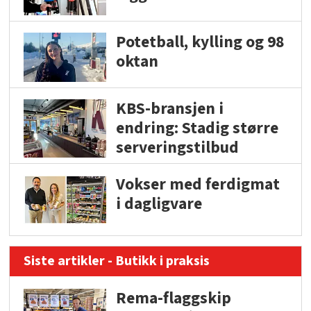
Potetball, kylling og 98
oktan
KBS-bransjen i
endring: Stadig større
serveringstilbud
Vokser med ferdigmat
i dagligvare
Siste artikler - Butikk i praksis
Rema-flaggskip