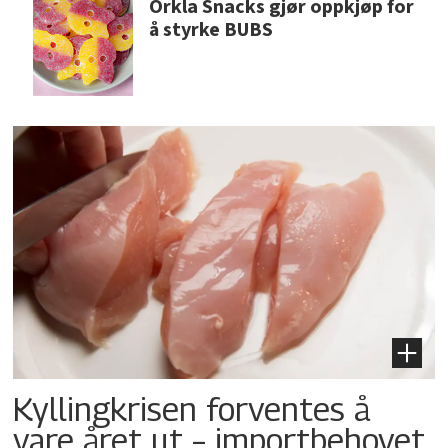
Orkla Snacks gjør oppkjøp for
å styrke BUBS
Kyllingkrisen forventes å
vare året ut – importbehovet