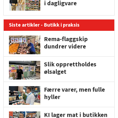
i dagligvare
Siste artikler - Butikk i praksis
Rema-flaggskip
dundrer videre
Slik opprettholdes
ølsalget
Færre varer, men fulle
hyller
KI lager mat i butikken