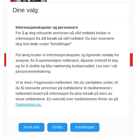
Dine valg:
Q passerte 1 milliard i
Informasjonskapsler og personvern
Rema i 2025
For å gi deg relevante annonser på vårt nettsted bruker vi
informasjon fra ditt besøk på vårt nettsted. Du kan reservere
deg mot dette under "Innstillinger".
For øvrig bruker vi informasjonskapsler og lignende verktøy for
Siste artikler - Økologisk
analyse, for å sammenligne nettlesere, tilpasse innhold til deg
og for å utvikle og tilby nødvendig funksjonalitet. Les mer i vår
personvernerklæring.
Kolonihagens norske
yoghurt: Trues av
Vi er med i Fagpressen-nettverket. Om du samtykker under, vil
du få relevante annonser på nettstedene til medlemmene i
melkemangel
nettverket basert på informasjon fra dine besøk på tvers av
disse nettstedene. En oversikt over medlemmene finner du på
Fagpressen.no.
Marit Kolby vant
Økologisk Norge sin
hederspris
Avvis alle
Godta
Innstillinger