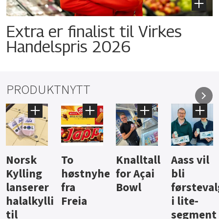
Extra er finalist til Virkes
Handelspris 2026
PRODUKTNYTT
Knalltall
Aass vil
Brus og
Hard
ter
for Açai
bli
jus fra
iste fra
Bowl
førstevalg
Berentsen
Hansa
i lite-
segment