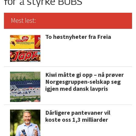
for å styrke BUBS
Mest lest:
To høstnyheter fra Freia
Kiwi måtte gi opp – nå prøver
Norgesgruppen-selskap seg
igjen med dansk lavpris
Dårligere pantevaner vil
koste oss 1,3 milliarder