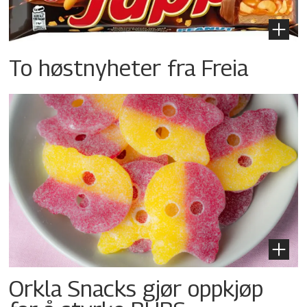
To høstnyheter fra Freia
Orkla Snacks gjør oppkjøp