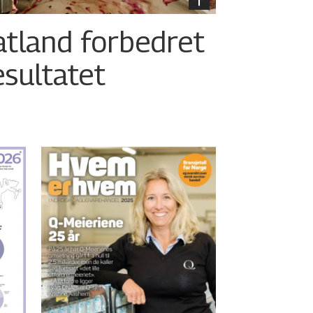
atland forbedret
esultatet