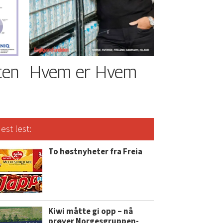
ten
Hvem er Hvem
est lest:
To høstnyheter fra Freia
Kiwi måtte gi opp – nå
prøver Norgesgruppen-