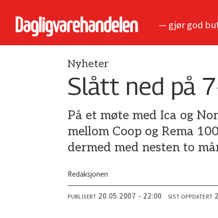
— gjør god bu
Nyheter
Slått ned på 
På et møte med Ica og Nor
mellom Coop og Rema 1000 
dermed med nesten to må
Redaksjonen
20.05.2007 - 22:00
PUBLISERT
SIST OPPDATERT