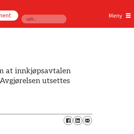
nnent
Søk
m at innkjøpsavtalen
Avgjørelsen utsettes