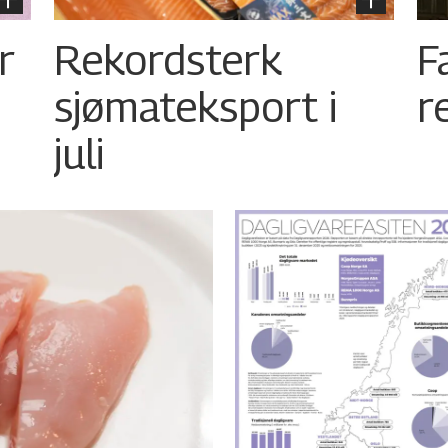
r
Rekordsterk
F
sjømateksport i
r
juli