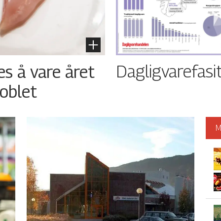
Dagligvarefasi
es å vare året
oblet
M