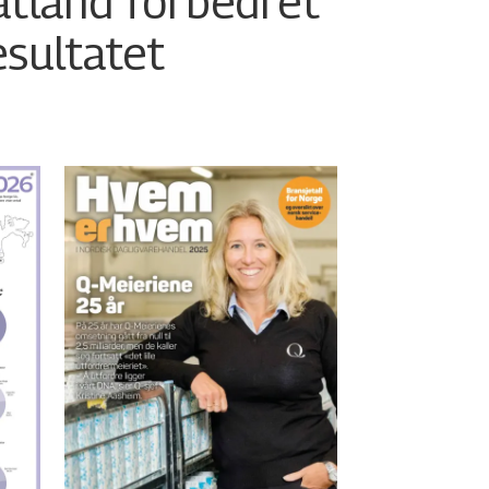
atland forbedret
esultatet