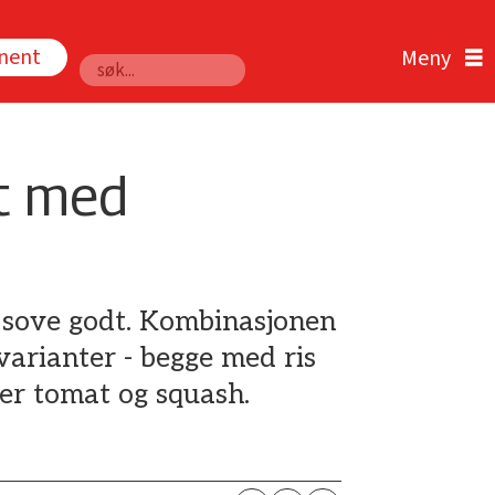
nnent
Søk
øt med
å sove godt. Kombinasjonen
 varianter - begge med ris
der tomat og squash.