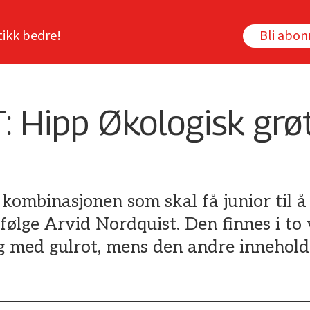
tikk bedre!
Bli abo
: Hipp Økologisk gr
 kombinasjonen som skal få junior til 
ifølge Arvid Nordquist. Den finnes i to
egg med gulrot, mens den andre innehol