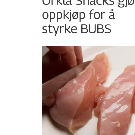
Orkla Snacks gjø
oppkjøp for å
styrke BUBS