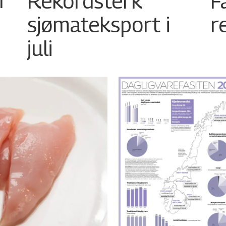
r
Rekordsterk
F
sjømateksport i
r
juli