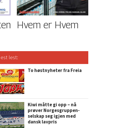
ten
Hvem er Hvem
est lest:
To høstnyheter fra Freia
Kiwi måtte gi opp – nå
prøver Norgesgruppen-
selskap seg igjen med
dansk lavpris