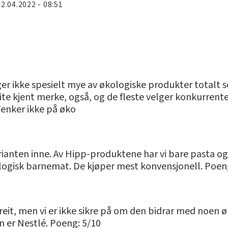
22.04.2022 - 08:51
selger ikke spesielt mye av økologiske produkter totalt
lite kjent merke, også, og de fleste velger konkurrent
Tenker ikke på øko
varianten inne. Av Hipp-produktene har vi bare pasta o
ologisk barnemat. De kjøper mest konvensjonell. Poeng
eit, men vi er ikke sikre på om den bidrar med noen 
 er Nestlé. Poeng: 5/10