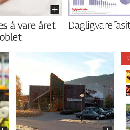
Dagligvarefasi
es å vare året
oblet
M