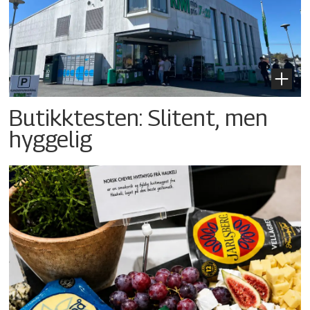
Butikktesten: Slitent, men
hyggelig