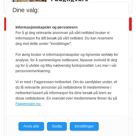
Dine valg:
Siste artikler - Butikk i praksis
Informasjonskapsler og personvern
For å gi deg relevante annonser på vårt nettsted bruker vi
Rema-flaggskip
informasjon fra ditt besøk på vårt nettsted. Du kan reservere
deg mot dette under "Innstillinger".
dundrer videre
For øvrig bruker vi informasjonskapsler og lignende verktøy for
analyse, for å sammenligne nettlesere, tilpasse innhold til deg
og for å utvikle og tilby nødvendig funksjonalitet. Les mer i vår
Slik opprettholdes
personvernerklæring.
ølsalget
Vi er med i Fagpressen-nettverket. Om du samtykker under, vil
du få relevante annonser på nettstedene til medlemmene i
nettverket basert på informasjon fra dine besøk på tvers av
Færre varer, men fulle
disse nettstedene. En oversikt over medlemmene finner du på
Fagpressen.no.
hyller
KI lager mat i butikken
Avvis alle
Godta
Innstillinger