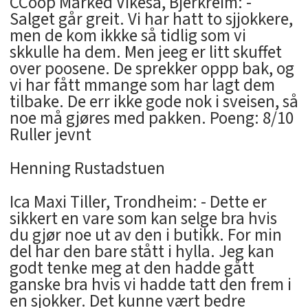
CCoop Marked Vikeså, Bjerkreim: -
Salget går greit. Vi har hatt to sjjokkere,
men de kom ikkke så tidlig som vi
skkulle ha dem. Men jeeg er litt skuffet
over poosene. De sprekker oppp bak, og
vi har fått mmange som har lagt dem
tilbake. De err ikke gode nok i sveisen, så
noe må gjøres med pakken. Poeng: 8/10
Ruller jevnt
Henning Rustadstuen
Ica Maxi Tiller, Trondheim: - Dette er
sikkert en vare som kan selge bra hvis
du gjør noe ut av den i butikk. For min
del har den bare stått i hylla. Jeg kan
godt tenke meg at den hadde gått
ganske bra hvis vi hadde tatt den frem i
en sjokker. Det kunne vært bedre