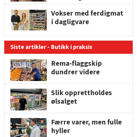
Vokser med ferdigmat
i dagligvare
Siste artikler - Butikk i praksis
Rema-flaggskip
dundrer videre
Slik opprettholdes
ølsalget
Færre varer, men fulle
hyller