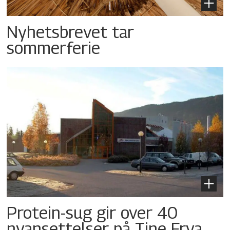
Nyhetsbrevet tar
sommerferie
Protein-sug gir over 40
nyansettelser på Tine Frya