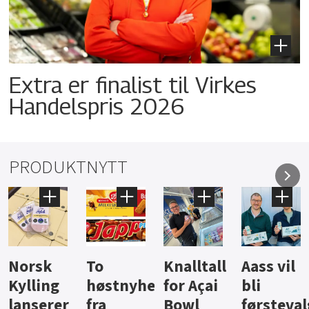
Extra er finalist til Virkes
Handelspris 2026
PRODUKTNYTT
Knalltall
Aass vil
Brus og
Hard
ter
for Açai
bli
jus fra
iste fra
Bowl
førstevalg
Berentsen
Hansa