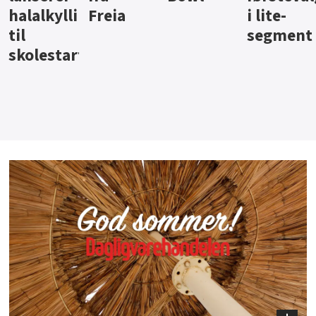
i lite-
segment