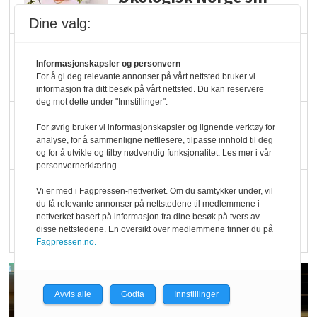
hederspris
Dine valg:
Blir enklere å velge
Informasjonskapsler og personvern
økologisk i butikkhylla
For å gi deg relevante annonser på vårt nettsted bruker vi
informasjon fra ditt besøk på vårt nettsted. Du kan reservere
deg mot dette under "Innstillinger".
Kolonihagen sliter
For øvrig bruker vi informasjonskapsler og lignende verktøy for
med å få tak i nok melk
analyse, for å sammenligne nettlesere, tilpasse innhold til deg
og for å utvikle og tilby nødvendig funksjonalitet. Les mer i vår
personvernerklæring.
Rapport: Økokundene
Vi er med i Fagpressen-nettverket. Om du samtykker under, vil
du få relevante annonser på nettstedene til medlemmene i
er klare! Er markedet
nettverket basert på informasjon fra dine besøk på tvers av
det?
disse nettstedene. En oversikt over medlemmene finner du på
Fagpressen.no.
Avvis alle
Godta
Innstillinger