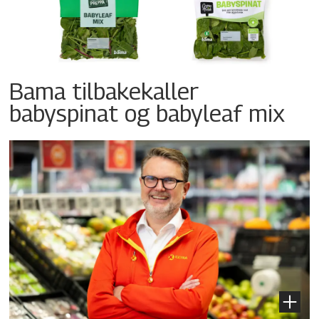
Bama tilbakekaller
babyspinat og babyleaf mix