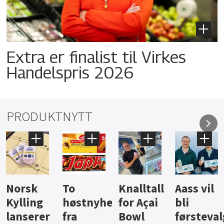
Extra er finalist til Virkes
Handelspris 2026
PRODUKTNYTT
Knalltall
Aass vil
Brus og
Hard
ter
for Açai
bli
jus fra
iste fra
Bowl
førstevalg
Berentsen
Hansa