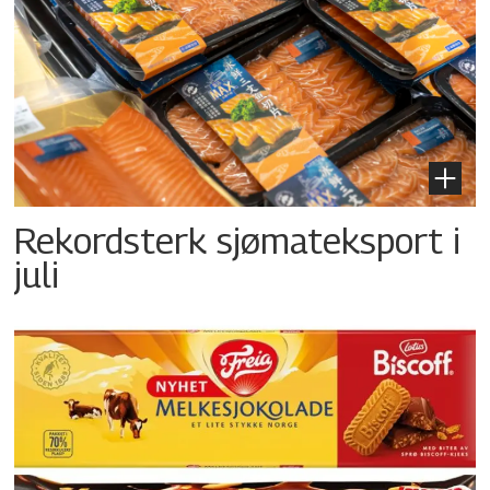
Rekordsterk sjømateksport i
juli