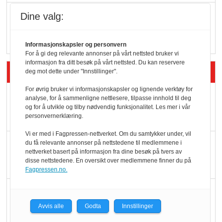
Vokser med ferdigmat
Dine valg:
i dagligvare
Informasjonskapsler og personvern
For å gi deg relevante annonser på vårt nettsted bruker vi
informasjon fra ditt besøk på vårt nettsted. Du kan reservere
Siste artikler - Butikk i praksis
deg mot dette under "Innstillinger".
For øvrig bruker vi informasjonskapsler og lignende verktøy for
Rema-flaggskip
analyse, for å sammenligne nettlesere, tilpasse innhold til deg
og for å utvikle og tilby nødvendig funksjonalitet. Les mer i vår
dundrer videre
personvernerklæring.
Vi er med i Fagpressen-nettverket. Om du samtykker under, vil
Slik opprettholdes
du få relevante annonser på nettstedene til medlemmene i
nettverket basert på informasjon fra dine besøk på tvers av
ølsalget
disse nettstedene. En oversikt over medlemmene finner du på
Fagpressen.no.
Færre varer, men fulle
hyller
Avvis alle
Godta
Innstillinger