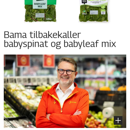
Bama tilbakekaller
babyspinat og babyleaf mix