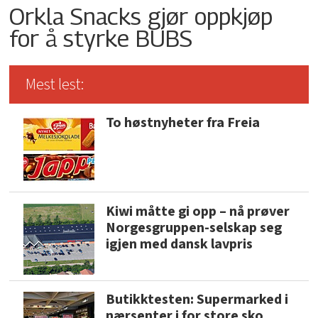
Orkla Snacks gjør oppkjøp
for å styrke BUBS
Mest lest:
To høstnyheter fra Freia
Kiwi måtte gi opp – nå prøver
Norgesgruppen-selskap seg
igjen med dansk lavpris
Butikktesten: Supermarked i
nærsenter i for store sko