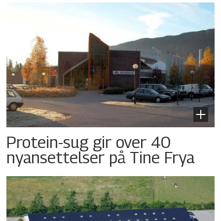
Protein-sug gir over 40
nyansettelser på Tine Frya