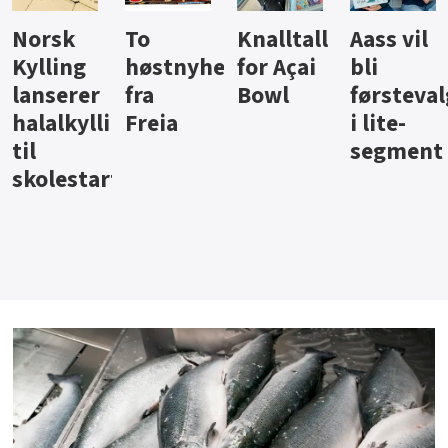
Knalltall
Aass vil
Brus og
Hard
ter
for Açai
bli
jus fra
iste fra
Bowl
førstevalg
Berentsen
Hansa
i lite-
segment