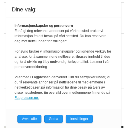
Dine valg:
Marit Kolby vant
Økologisk Norge sin
hederspris
Informasjonskapsler og personvern
For å gi deg relevante annonser på vårt nettsted bruker vi
informasjon fra ditt besøk på vårt nettsted. Du kan reservere
Blir enklere å velge
deg mot dette under "Innstillinger".
økologisk i butikkhylla
For øvrig bruker vi informasjonskapsler og lignende verktøy for
analyse, for å sammenligne nettlesere, tilpasse innhold til deg
og for å utvikle og tilby nødvendig funksjonalitet. Les mer i vår
personvernerklæring.
Kolonihagen sliter
med å få tak i nok melk
Vi er med i Fagpressen-nettverket. Om du samtykker under, vil
du få relevante annonser på nettstedene til medlemmene i
nettverket basert på informasjon fra dine besøk på tvers av
disse nettstedene. En oversikt over medlemmene finner du på
Rapport: Økokundene
Fagpressen.no.
er klare! Er markedet
det?
Avvis alle
Godta
Innstillinger