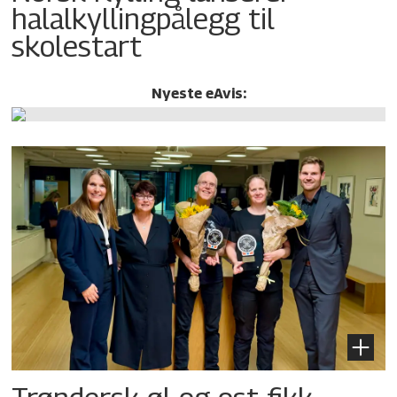
halalkylling­pålegg til
skolestart
Nyeste eAvis: