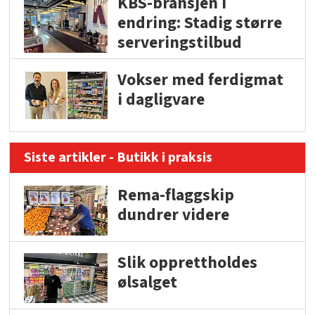
KBS-bransjen i
endring: Stadig større
serveringstilbud
Vokser med ferdigmat
i dagligvare
Siste artikler - Butikk i praksis
Rema-flaggskip
dundrer videre
Slik opprettholdes
ølsalget