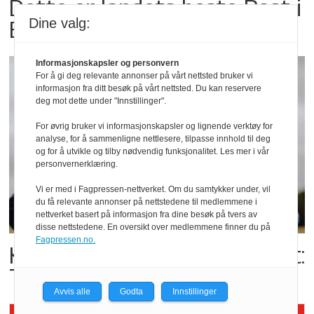
Dette er landets beste Post i
Dine valg:
Butikk
Informasjonskapsler og personvern
For å gi deg relevante annonser på vårt nettsted bruker vi
informasjon fra ditt besøk på vårt nettsted. Du kan reservere
deg mot dette under "Innstillinger".
For øvrig bruker vi informasjonskapsler og lignende verktøy for
analyse, for å sammenligne nettlesere, tilpasse innhold til deg
og for å utvikle og tilby nødvendig funksjonalitet. Les mer i vår
personvernerklæring.
Vi er med i Fagpressen-nettverket. Om du samtykker under, vil
du få relevante annonser på nettstedene til medlemmene i
nettverket basert på informasjon fra dine besøk på tvers av
disse nettstedene. En oversikt over medlemmene finner du på
Fagpressen.no.
Kolonihagens norske yoghurt:
Trues av melkemangel
Avvis alle
Godta
Innstillinger