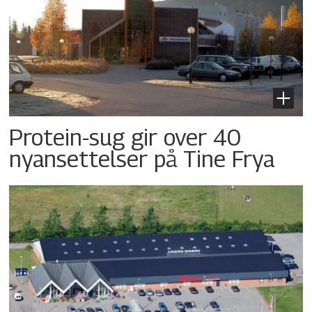
Protein-sug gir over 40
nyansettelser på Tine Frya