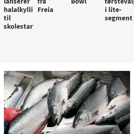
Bowl
førstevalg
Berentsen
Hansa
i lite-
segment