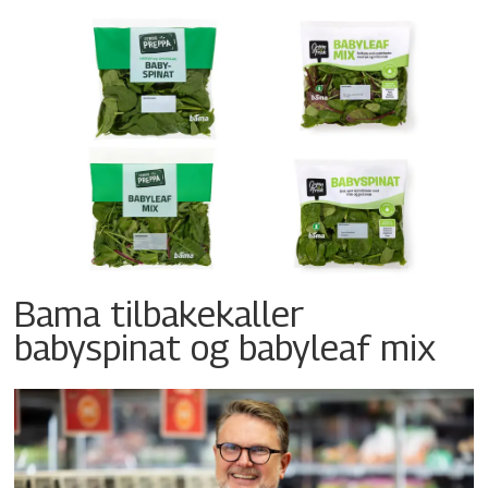
Bama tilbakekaller
babyspinat og babyleaf mix