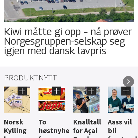
Kiwi måtte gi opp – nå prøver
Norgesgruppen-selskap seg
igjen med dansk lavpris
PRODUKTNYTT
Knalltall
Aass vil
Brus og
Hard
ter
for Açai
bli
jus fra
iste fra