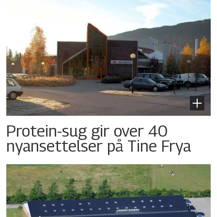
Protein-sug gir over 40
nyansettelser på Tine Frya