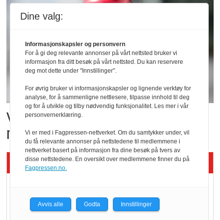
Dine valg:
Informasjonskapsler og personvern
For å gi deg relevante annonser på vårt nettsted bruker vi
informasjon fra ditt besøk på vårt nettsted. Du kan reservere
deg mot dette under "Innstillinger".
For øvrig bruker vi informasjonskapsler og lignende verktøy for
analyse, for å sammenligne nettlesere, tilpasse innhold til deg
og for å utvikle og tilby nødvendig funksjonalitet. Les mer i vår
Vil vokse i brusmarkedet
personvernerklæring.
med Dr Pepper
Vi er med i Fagpressen-nettverket. Om du samtykker under, vil
du få relevante annonser på nettstedene til medlemmene i
nettverket basert på informasjon fra dine besøk på tvers av
Siste artikler - KBS
disse nettstedene. En oversikt over medlemmene finner du på
Fagpressen.no.
Mat er viktigere enn
pris når elbilister
Avvis alle
Godta
Innstillinger
velger ladestopp