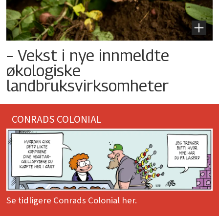
– Vekst i nye innmeldte
økologiske
landbruksvirksomheter
CONRADS COLONIAL
Se tidligere Conrads Colonial her.