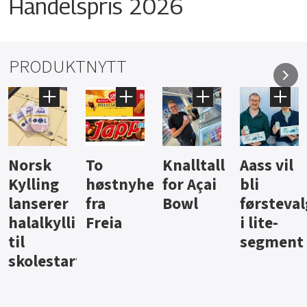
Handelspris 2026
PRODUKTNYTT
sk
To
Knalltall
Aass vil
Bru
ling
høstnyheter
for Açai
bli
jus 
serer
fra
Bowl
førstevalg
Ber
alkyllingpålegg
Freia
i lite-
segment
lestart