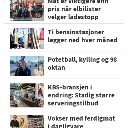
Mat er viktigere enn
pris når elbilister
velger ladestopp
Ti bensinstasjoner
legger ned hver måned
Potetball, kylling og 98
oktan
KBS-bransjen i
endring: Stadig større
serveringstilbud
Vokser med ferdigmat
i dagligvare