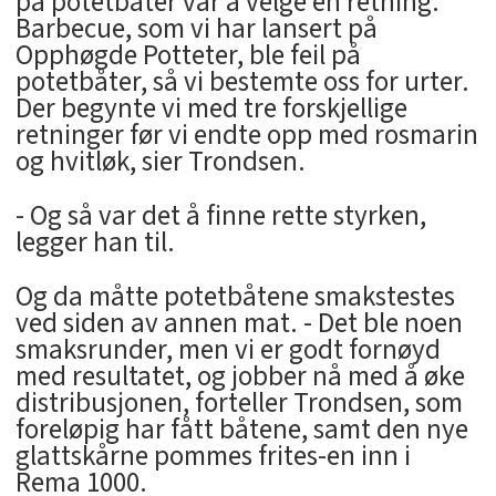
på potetbåter var å velge en retning.
Barbecue, som vi har lansert på
Opphøgde Potteter, ble feil på
potetbåter, så vi bestemte oss for urter.
Der begynte vi med tre forskjellige
retninger før vi endte opp med rosmarin
og hvitløk, sier Trondsen.
- Og så var det å finne rette styrken,
legger han til.
Og da måtte potetbåtene smakstestes
ved siden av annen mat. - Det ble noen
smaksrunder, men vi er godt fornøyd
med resultatet, og jobber nå med å øke
distribusjonen, forteller Trondsen, som
foreløpig har fått båtene, samt den nye
glattskårne pommes frites-en inn i
Rema 1000.