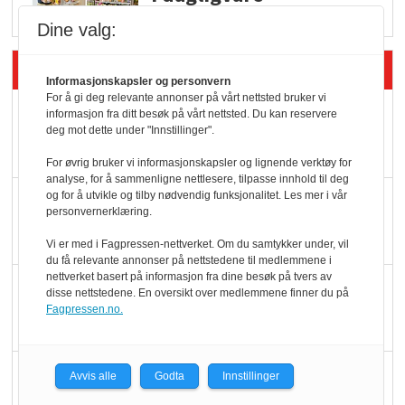
Dine valg:
Siste artikler - Butikk i praksis
Informasjonskapsler og personvern
For å gi deg relevante annonser på vårt nettsted bruker vi
Rema-flaggskip
informasjon fra ditt besøk på vårt nettsted. Du kan reservere
deg mot dette under "Innstillinger".
dundrer videre
For øvrig bruker vi informasjonskapsler og lignende verktøy for
analyse, for å sammenligne nettlesere, tilpasse innhold til deg
og for å utvikle og tilby nødvendig funksjonalitet. Les mer i vår
Slik opprettholdes
personvernerklæring.
ølsalget
Vi er med i Fagpressen-nettverket. Om du samtykker under, vil
du få relevante annonser på nettstedene til medlemmene i
nettverket basert på informasjon fra dine besøk på tvers av
Færre varer, men fulle
disse nettstedene. En oversikt over medlemmene finner du på
hyller
Fagpressen.no.
KI lager mat i butikken
Avvis alle
Godta
Innstillinger