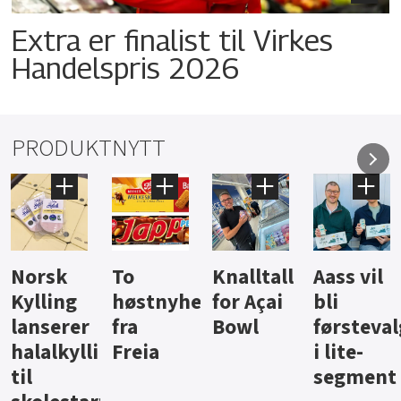
Extra er finalist til Virkes
Handelspris 2026
PRODUKTNYTT
Knalltall
Aass vil
Brus og
Hard
ter
for Açai
bli
jus fra
iste fra
Bowl
førstevalg
Berentsen
Hansa
i lite-
segment