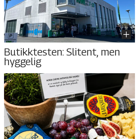
Butikktesten: Slitent, men
hyggelig