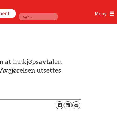
nnent
Søk
m at innkjøpsavtalen
Avgjørelsen utsettes