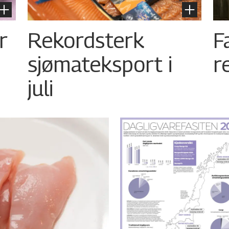
r
Rekordsterk
F
sjømateksport i
r
juli