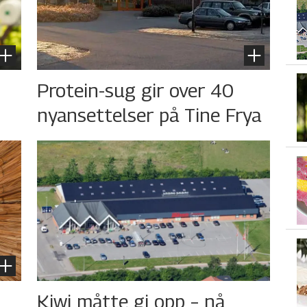
s
Protein-sug gir over 40
nyansettelser på Tine Frya
Kiwi måtte gi opp – nå