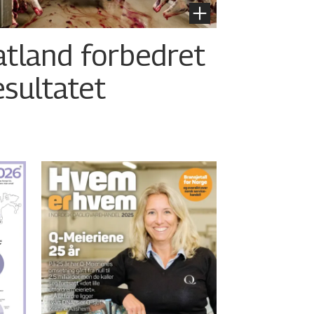
atland forbedret
esultatet