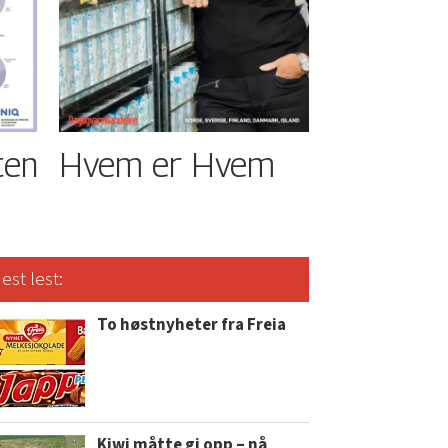
ten
Hvem er Hvem
est lest:
To høstnyheter fra Freia
Kiwi måtte gi opp – nå