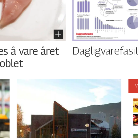
Dagligvarefasi
es å vare året
oblet
M