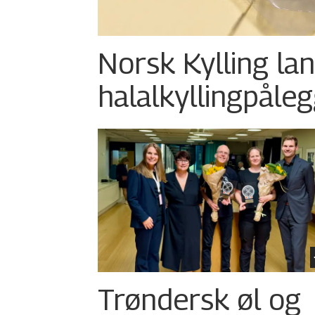
Norsk Kylling la
halalkylling­påleg
Trøndersk øl og