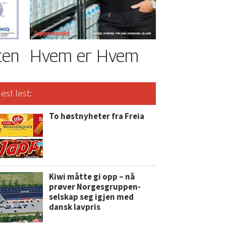
ten
Hvem er Hvem
est lest:
To høstnyheter fra Freia
Kiwi måtte gi opp – nå
prøver Norgesgruppen-
selskap seg igjen med
dansk lavpris