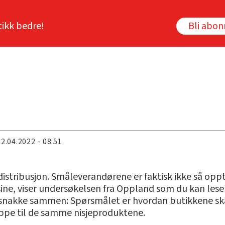
tikk bedre!
Bli abo
22.04.2022 - 08:51
 distribusjon. Småleverandørene er faktisk ikke så op
 sine, viser undersøkelsen fra Oppland som du kan lese
 snakke sammen: Spørsmålet er hvordan butikkene ska
lippe til de samme nisjeproduktene.