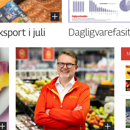
Dagligvarefasi
port i juli
M