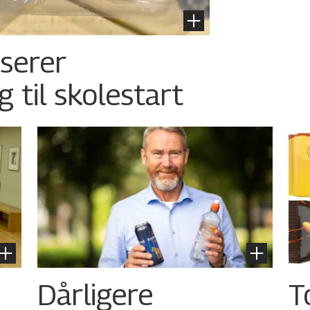
nserer
g til skolestart
Dårligere
T