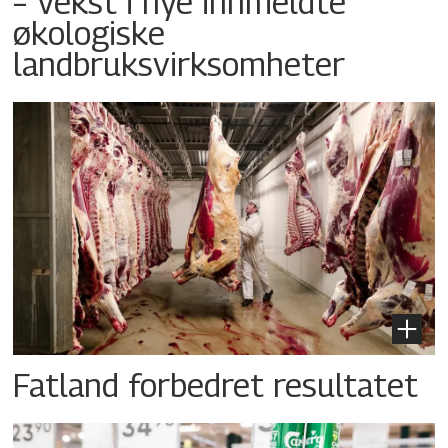
– Vekst i nye innmeldte
økologiske
landbruksvirksomheter
Fatland forbedret resultatet