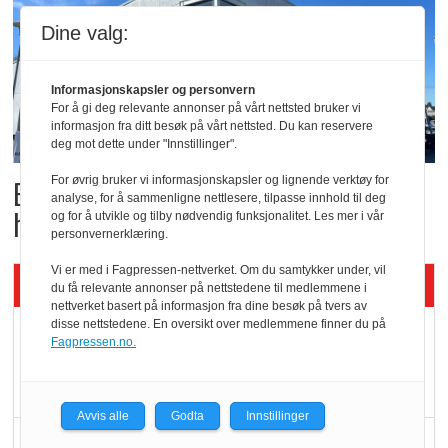
Dine valg:
Informasjonskapsler og personvern
For å gi deg relevante annonser på vårt nettsted bruker vi
informasjon fra ditt besøk på vårt nettsted. Du kan reservere
deg mot dette under "Innstillinger".
For øvrig bruker vi informasjonskapsler og lignende verktøy for
Butikktesten: Slitent, men
analyse, for å sammenligne nettlesere, tilpasse innhold til deg
hyggelig
og for å utvikle og tilby nødvendig funksjonalitet. Les mer i vår
personvernerklæring.
Vi er med i Fagpressen-nettverket. Om du samtykker under, vil
Siste artikler - KBS
du få relevante annonser på nettstedene til medlemmene i
nettverket basert på informasjon fra dine besøk på tvers av
disse nettstedene. En oversikt over medlemmene finner du på
Mat er viktigere enn
Fagpressen.no.
pris når elbilister
velger ladestopp
Avvis alle
Godta
Innstillinger
Ti bensinstasjoner