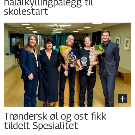
halalkyllingpålegg til
skolestart
Trøndersk øl og ost fikk
tildelt Spesialitet