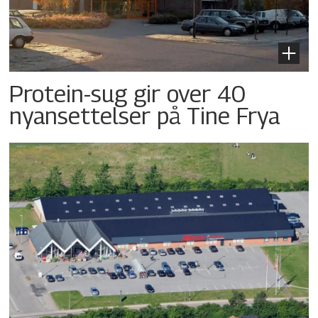
Protein-sug gir over 40
nyansettelser på Tine Frya