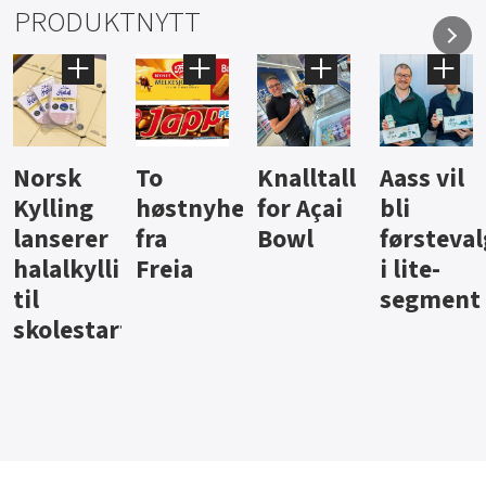
PRODUKTNYTT
Knalltall
Aass vil
Brus og
Hard
ter
for Açai
bli
jus fra
iste fra
Bowl
førstevalg
Berentsen
Hansa
i lite-
segment