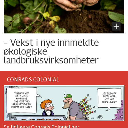
– Vekst i nye innmeldte
økologiske
landbruksvirksomheter
CONRADS COLONIAL
Se tidligere Conrads Colonial her.