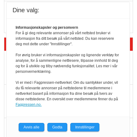
Q passerte 1 milliard i
Dine valg:
Rema i 2025
Informasjonskapsler og personvern
For å gi deg relevante annonser på vårt nettsted bruker vi
informasjon fra ditt besøk på vårt nettsted. Du kan reservere
Siste artikler - Økologisk
deg mot dette under "Innstillinger".
For øvrig bruker vi informasjonskapsler og lignende verktøy for
Kolonihagens norske
analyse, for å sammenligne nettlesere, tilpasse innhold til deg
og for å utvikle og tilby nødvendig funksjonalitet. Les mer i vår
yoghurt: Trues av
personvernerklæring.
melkemangel
Vi er med i Fagpressen-nettverket. Om du samtykker under, vil
du få relevante annonser på nettstedene til medlemmene i
Marit Kolby vant
nettverket basert på informasjon fra dine besøk på tvers av
disse nettstedene. En oversikt over medlemmene finner du på
Økologisk Norge sin
Fagpressen.no.
hederspris
Blir enklere å velge
Avvis alle
Godta
Innstillinger
økologisk i butikkhylla