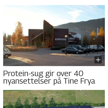
Protein-sug gir over 40
nyansettelser på Tine Frya