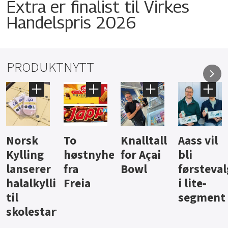
Extra er finalist til Virkes
Handelspris 2026
PRODUKTNYTT
Knalltall
Aass vil
Brus og
Hard
ter
for Açai
bli
jus fra
iste fra
Bowl
førstevalg
Berentsen
Hansa
i lite-
segment