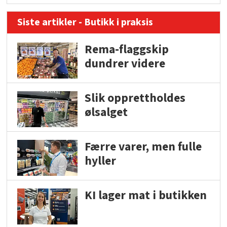
Siste artikler - Butikk i praksis
Rema-flaggskip
dundrer videre
Slik opprettholdes
ølsalget
Færre varer, men fulle
hyller
KI lager mat i butikken