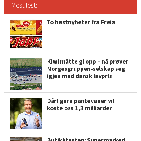
Mest lest:
To høstnyheter fra Freia
Kiwi måtte gi opp – nå prøver
Norgesgruppen-selskap seg
igjen med dansk lavpris
Dårligere pantevaner vil
koste oss 1,3 milliarder
Butikktesten: Supermarked i