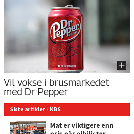
Vil vokse i brusmarkedet
med Dr Pepper
Siste artikler - KBS
Mat er viktigere enn
pris når elbilister