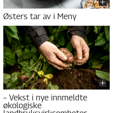
Østers tar av i Meny
– Vekst i nye innmeldte
økologiske
landbruksvirksomheter