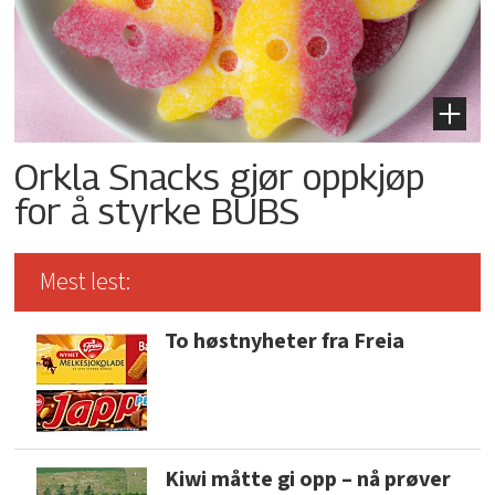
Orkla Snacks gjør oppkjøp
for å styrke BUBS
Mest lest:
To høstnyheter fra Freia
Kiwi måtte gi opp – nå prøver