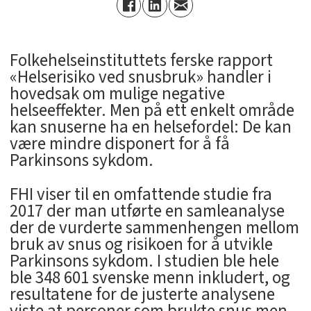
Folkehelseinstituttets ferske rapport
«Helserisiko ved snusbruk» handler i
hovedsak om mulige negative
helseeffekter. Men på ett enkelt område
kan snuserne ha en helsefordel: De kan
være mindre disponert for å få
Parkinsons sykdom.
FHI viser til en omfattende studie fra
2017 der man utførte en samleanalyse
der de vurderte sammenhengen mellom
bruk av snus og risikoen for å utvikle
Parkinsons sykdom. I studien ble hele
ble 348 601 svenske menn inkludert, og
resultatene for de justerte analysene
viste at personer som brukte snus men