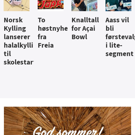
Knalltall
Aass vil
Brus og
Hard
ter
for Açai
bli
jus fra
iste fra
Bowl
førstevalg
Berentsen
Hansa
i lite-
segment