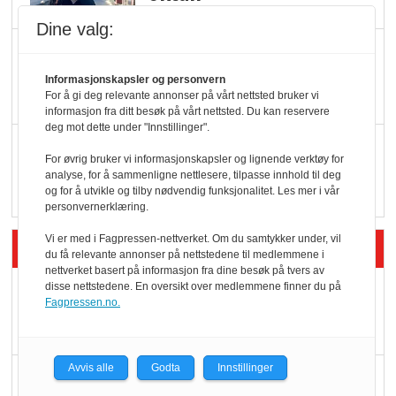
Dine valg:
KBS-bransjen i
endring: Stadig større
Informasjonskapsler og personvern
For å gi deg relevante annonser på vårt nettsted bruker vi
serveringstilbud
informasjon fra ditt besøk på vårt nettsted. Du kan reservere
deg mot dette under "Innstillinger".
Vokser med ferdigmat
For øvrig bruker vi informasjonskapsler og lignende verktøy for
i dagligvare
analyse, for å sammenligne nettlesere, tilpasse innhold til deg
og for å utvikle og tilby nødvendig funksjonalitet. Les mer i vår
personvernerklæring.
Vi er med i Fagpressen-nettverket. Om du samtykker under, vil
Siste artikler - Butikk i praksis
du få relevante annonser på nettstedene til medlemmene i
nettverket basert på informasjon fra dine besøk på tvers av
disse nettstedene. En oversikt over medlemmene finner du på
Rema-flaggskip
Fagpressen.no.
dundrer videre
Avvis alle
Godta
Innstillinger
Slik opprettholdes