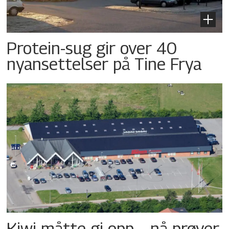
Protein-sug gir over 40
nyansettelser på Tine Frya
Kiwi måtte gi opp – nå prøver