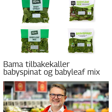
Bama tilbakekaller
babyspinat og babyleaf mix