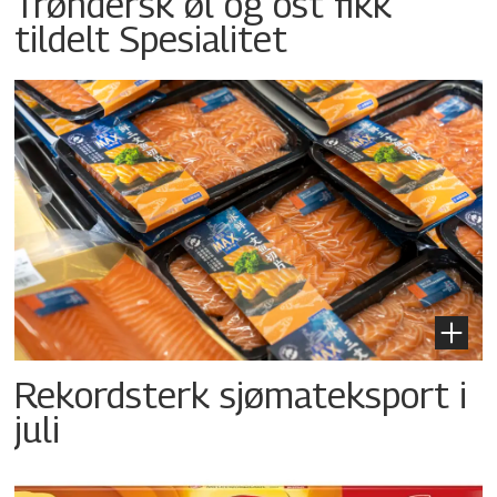
Trøndersk øl og ost fikk
tildelt Spesialitet
Rekordsterk sjømateksport i
juli