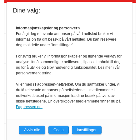
Dine valg:
Rema-flaggskip
dundrer videre
Informasjonskapsler og personvern
For å gi deg relevante annonser på vårt nettsted bruker vi
informasjon fra ditt besøk på vårt nettsted. Du kan reservere
Slik opprettholdes
deg mot dette under "Innstillinger".
ølsalget
For øvrig bruker vi informasjonskapsler og lignende verktøy for
analyse, for å sammenligne nettlesere, tilpasse innhold til deg
og for å utvikle og tilby nødvendig funksjonalitet. Les mer i vår
Færre varer, men fulle
personvernerklæring.
hyller
Vi er med i Fagpressen-nettverket. Om du samtykker under, vil
du få relevante annonser på nettstedene til medlemmene i
nettverket basert på informasjon fra dine besøk på tvers av
KI lager mat i butikken
disse nettstedene. En oversikt over medlemmene finner du på
Fagpressen.no.
Q passerte 1 milliard i
Avvis alle
Godta
Innstillinger