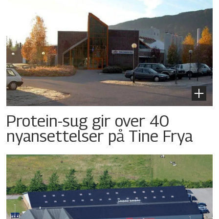
Protein-sug gir over 40
nyansettelser på Tine Frya