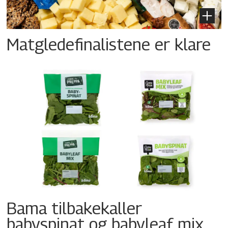
Matgledefinalistene er klare
Bama tilbakekaller
babyspinat og babyleaf mix