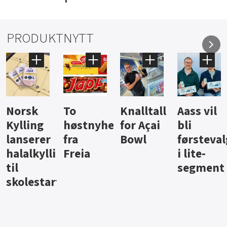
PRODUKTNYTT
Knalltall
Aass vil
Brus og
Hard
ter
for Açai
bli
jus fra
iste fra
Bowl
førstevalg
Berentsen
Hansa
i lite-
segment