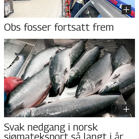
Obs fosser fortsatt frem
Svak nedgang i norsk
sjømateksport så langt i år