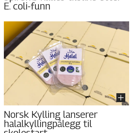
E. coli-funn
Norsk Kylling lanserer
halalkyllingpålegg til
skolestart