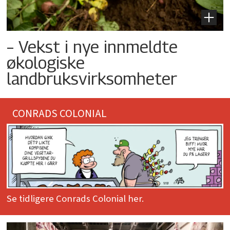
– Vekst i nye innmeldte
økologiske
landbruksvirksomheter
CONRADS COLONIAL
Se tidligere Conrads Colonial her.