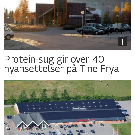
Protein-sug gir over 40
nyansettelser på Tine Frya