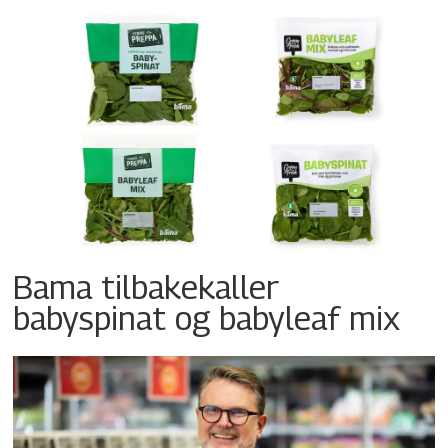
Bama tilbakekaller
babyspinat og babyleaf mix