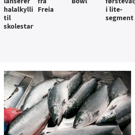
Bowl
førstevalg
Berentsen
Hansa
i lite-
segment