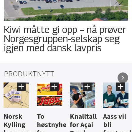
Kiwi måtte gi opp – nå prøver
Norgesgruppen-selskap seg
igjen med dansk lavpris
PRODUKTNYTT
Knalltall
Aass vil
Brus og
Hard
ter
for Açai
bli
jus fra
iste fra