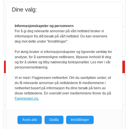
KI lager mat i butikken
Dine valg:
Informasjonskapsler og personvern
For å gi deg relevante annonser på vårt nettsted bruker vi
Q passerte 1 milliard i
informasjon fra ditt besøk på vårt nettsted. Du kan reservere
Rema i 2025
deg mot dette under "Innstillinger".
For øvrig bruker vi informasjonskapsler og lignende verktøy for
analyse, for å sammenligne nettlesere, tilpasse innhold til deg
og for å utvikle og tilby nødvendig funksjonalitet. Les mer i vår
Siste artikler - Økologisk
personvernerklæring.
Vi er med i Fagpressen-nettverket. Om du samtykker under, vil
Kolonihagens norske
du få relevante annonser på nettstedene til medlemmene i
yoghurt: Trues av
nettverket basert på informasjon fra dine besøk på tvers av
disse nettstedene. En oversikt over medlemmene finner du på
melkemangel
Fagpressen.no.
Marit Kolby vant
Økologisk Norge sin
Avvis alle
Godta
Innstillinger