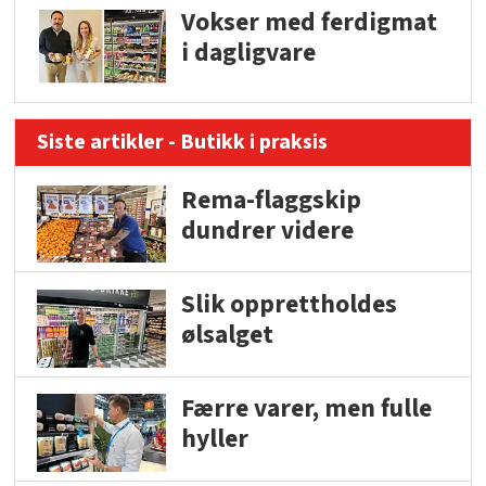
Vokser med ferdigmat
i dagligvare
Siste artikler - Butikk i praksis
Rema-flaggskip
dundrer videre
Slik opprettholdes
ølsalget
Færre varer, men fulle
hyller