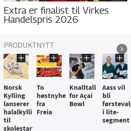
Extra er finalist til Virkes
Handelspris 2026
PRODUKTNYTT
Knalltall
Aass vil
Brus og
Hard
ter
for Açai
bli
jus fra
iste fra
Bowl
førstevalg
Berentsen
Hansa
i lite-
segment