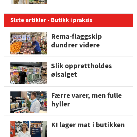
Siste artikler - Butikk i praksis
Rema-flaggskip
dundrer videre
Slik opprettholdes
ølsalget
Færre varer, men fulle
hyller
KI lager mat i butikken