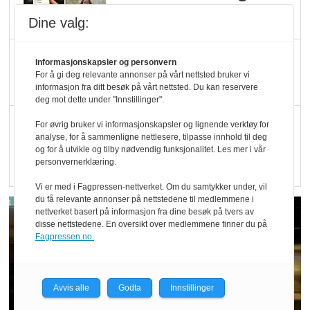
økologisk i butikkhylla
Dine valg:
Kolonihagen sliter
Informasjonskapsler og personvern
med å få tak i nok melk
For å gi deg relevante annonser på vårt nettsted bruker vi
informasjon fra ditt besøk på vårt nettsted. Du kan reservere
deg mot dette under "Innstillinger".
Rapport: Økokundene
For øvrig bruker vi informasjonskapsler og lignende verktøy for
analyse, for å sammenligne nettlesere, tilpasse innhold til deg
er klare! Er markedet
og for å utvikle og tilby nødvendig funksjonalitet. Les mer i vår
det?
personvernerklæring.
Vi er med i Fagpressen-nettverket. Om du samtykker under, vil
du få relevante annonser på nettstedene til medlemmene i
nettverket basert på informasjon fra dine besøk på tvers av
disse nettstedene. En oversikt over medlemmene finner du på
Fagpressen.no.
Avvis alle
Godta
Innstillinger