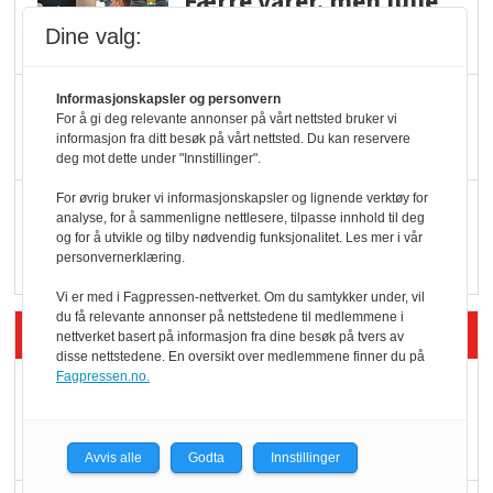
Færre varer, men fulle
hyller
Dine valg:
KI lager mat i butikken
Informasjonskapsler og personvern
For å gi deg relevante annonser på vårt nettsted bruker vi
informasjon fra ditt besøk på vårt nettsted. Du kan reservere
deg mot dette under "Innstillinger".
For øvrig bruker vi informasjonskapsler og lignende verktøy for
Q passerte 1 milliard i
analyse, for å sammenligne nettlesere, tilpasse innhold til deg
Rema i 2025
og for å utvikle og tilby nødvendig funksjonalitet. Les mer i vår
personvernerklæring.
Vi er med i Fagpressen-nettverket. Om du samtykker under, vil
du få relevante annonser på nettstedene til medlemmene i
Siste artikler - Økologisk
nettverket basert på informasjon fra dine besøk på tvers av
disse nettstedene. En oversikt over medlemmene finner du på
Fagpressen.no.
Kolonihagens norske
yoghurt: Trues av
melkemangel
Avvis alle
Godta
Innstillinger