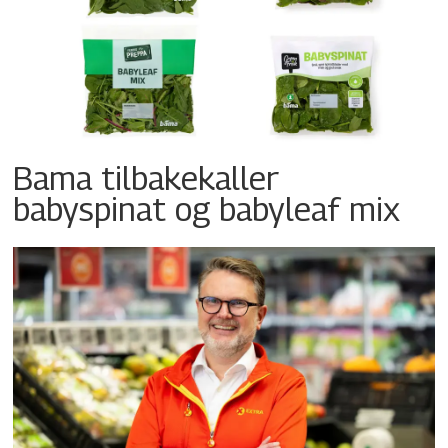
Bama tilbakekaller
babyspinat og babyleaf mix