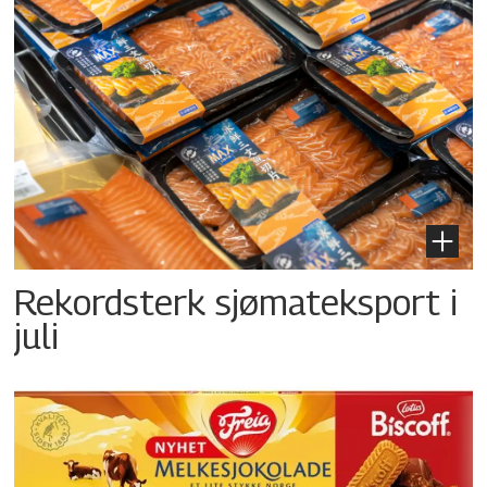
Rekordsterk sjømateksport i
juli