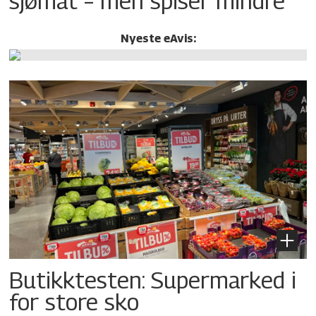
sjømat – men spiser mindre
Nyeste eAvis:
Butikktesten: Supermarked i
for store sko