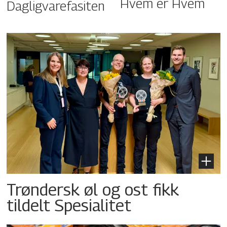
Hvem er Hvem
Dagligvarefasiten
Trøndersk øl og ost fikk
tildelt Spesialitet