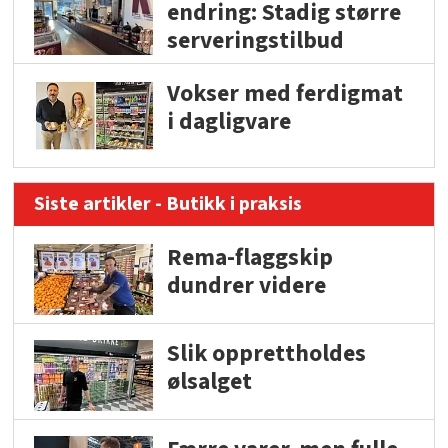
endring: Stadig større
serveringstilbud
Vokser med ferdigmat
i dagligvare
Siste artikler - Butikk i praksis
Rema-flaggskip
dundrer videre
Slik opprettholdes
ølsalget