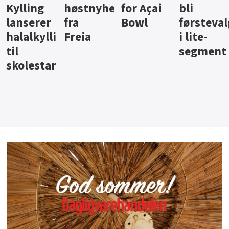
ter
for Açai
bli
jus fra
iste fra
Bowl
førstevalg
Berentsen
Hansa
i lite-
segment