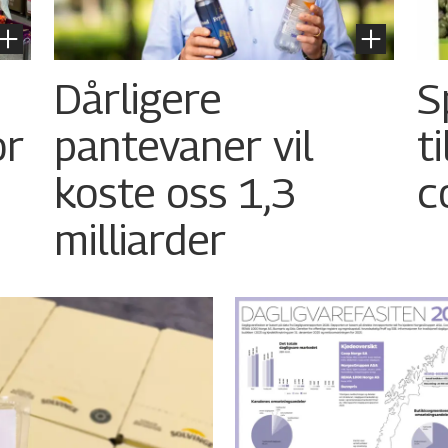
Dårligere
S
or
pantevaner vil
t
koste oss 1,3
c
milliarder