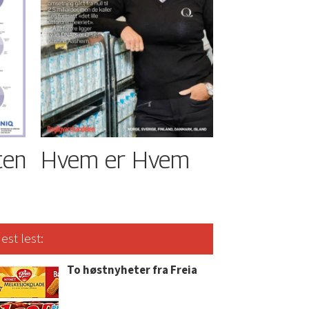
ten
Hvem er Hvem
est lest:
To høstnyheter fra Freia