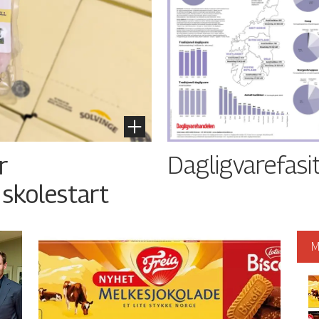
Dagligvarefasi
r
 skolestart
M