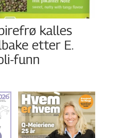
pirefrø kalles
ilbake etter E.
oli-funn