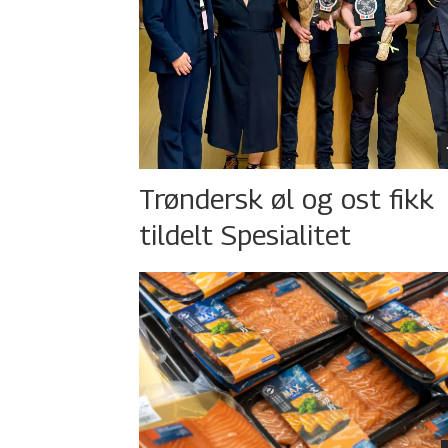
Trøndersk øl og ost fikk
tildelt Spesialitet