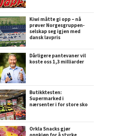
Kiwi måtte gi opp – nå
prøver Norgesgruppen-
selskap seg igjen med
dansk lavpris
Dårligere pantevaner vil
koste oss 1,3 milliarder
Butikktesten:
Supermarked i
nærsenter i for store sko
Orkla Snacks gjør
oppkjøp for å styrke