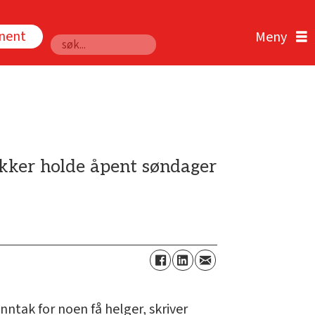
nnent
Søk
tikker holde åpent søndager
ntak for noen få helger, skriver