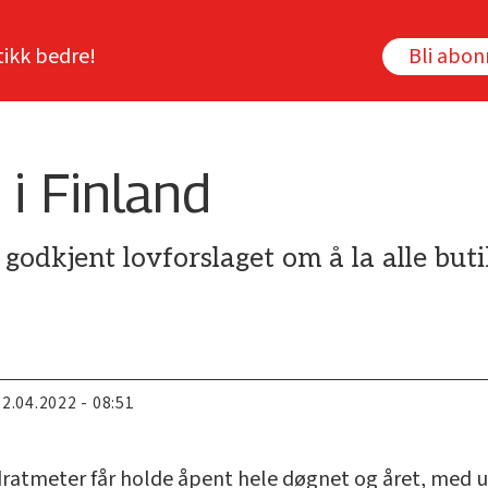
tikk bedre!
Bli abo
i Finland
 godkjent lovforslaget om å la alle bu
22.04.2022 - 08:51
ratmeter får holde åpent hele døgnet og året, med un