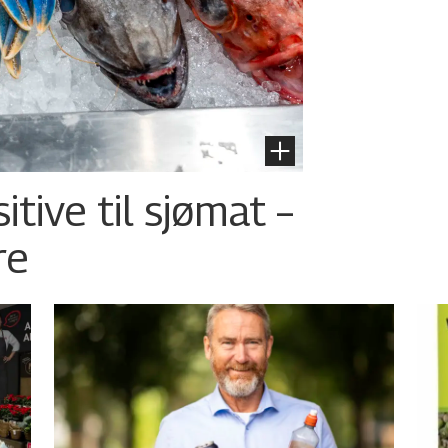
tive til sjømat –
re