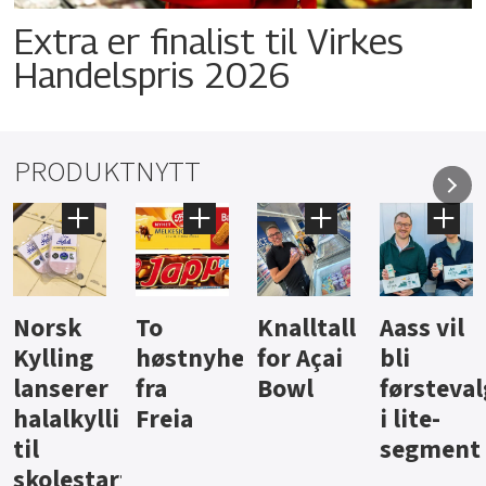
Extra er finalist til Virkes
Handelspris 2026
PRODUKTNYTT
Knalltall
Aass vil
Brus og
Hard
ter
for Açai
bli
jus fra
iste fra
Bowl
førstevalg
Berentsen
Hansa
i lite-
segment