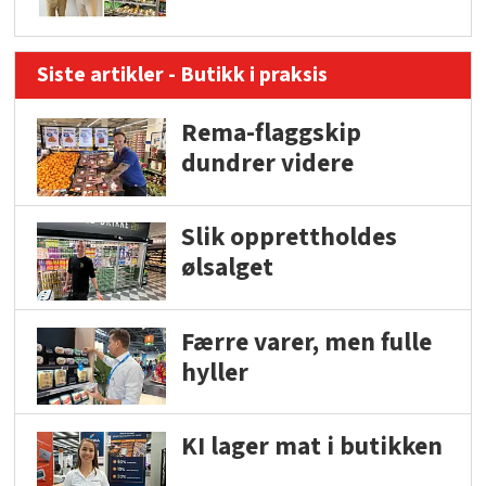
Siste artikler - Butikk i praksis
Rema-flaggskip
dundrer videre
Slik opprettholdes
ølsalget
Færre varer, men fulle
hyller
KI lager mat i butikken