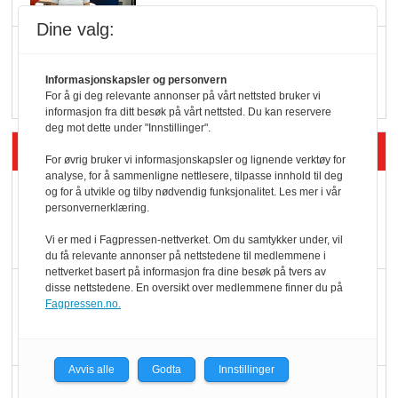
Dine valg:
Q passerte 1 milliard i
Rema i 2025
Informasjonskapsler og personvern
For å gi deg relevante annonser på vårt nettsted bruker vi
informasjon fra ditt besøk på vårt nettsted. Du kan reservere
deg mot dette under "Innstillinger".
Siste artikler - Økologisk
For øvrig bruker vi informasjonskapsler og lignende verktøy for
analyse, for å sammenligne nettlesere, tilpasse innhold til deg
Kolonihagens norske
og for å utvikle og tilby nødvendig funksjonalitet. Les mer i vår
personvernerklæring.
yoghurt: Trues av
melkemangel
Vi er med i Fagpressen-nettverket. Om du samtykker under, vil
du få relevante annonser på nettstedene til medlemmene i
nettverket basert på informasjon fra dine besøk på tvers av
Marit Kolby vant
disse nettstedene. En oversikt over medlemmene finner du på
Fagpressen.no.
Økologisk Norge sin
hederspris
Avvis alle
Godta
Innstillinger
Blir enklere å velge