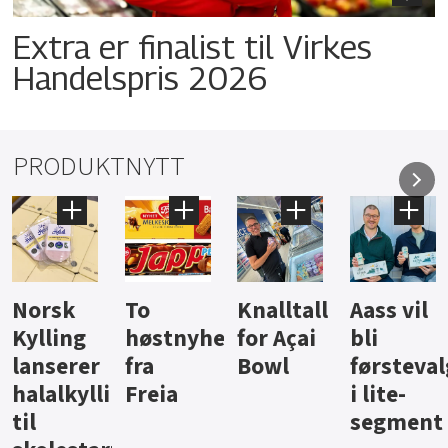
Extra er finalist til Virkes
Handelspris 2026
PRODUKTNYTT
Knalltall
Aass vil
Brus og
Hard
ter
for Açai
bli
jus fra
iste fra
Bowl
førstevalg
Berentsen
Hansa
i lite-
segment