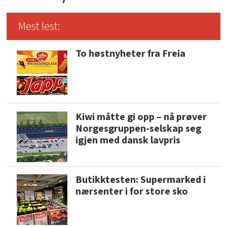
Mest lest:
To høstnyheter fra Freia
Kiwi måtte gi opp – nå prøver
Norgesgruppen-selskap seg
igjen med dansk lavpris
Butikktesten: Supermarked i
nærsenter i for store sko