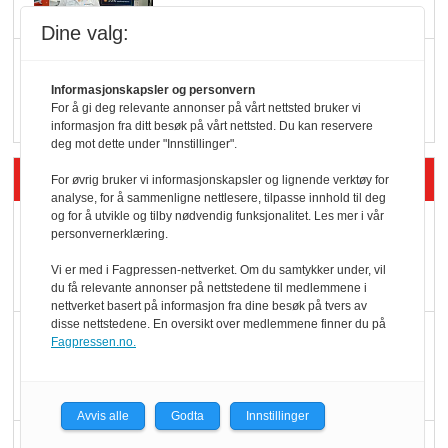
Dine valg:
Q passerte 1 milliard i
Rema i 2025
Informasjonskapsler og personvern
For å gi deg relevante annonser på vårt nettsted bruker vi
informasjon fra ditt besøk på vårt nettsted. Du kan reservere
deg mot dette under "Innstillinger".
Siste artikler - Økologisk
For øvrig bruker vi informasjonskapsler og lignende verktøy for
analyse, for å sammenligne nettlesere, tilpasse innhold til deg
og for å utvikle og tilby nødvendig funksjonalitet. Les mer i vår
Kolonihagens norske
personvernerklæring.
yoghurt: Trues av
Vi er med i Fagpressen-nettverket. Om du samtykker under, vil
melkemangel
du få relevante annonser på nettstedene til medlemmene i
nettverket basert på informasjon fra dine besøk på tvers av
disse nettstedene. En oversikt over medlemmene finner du på
Marit Kolby vant
Fagpressen.no.
Økologisk Norge sin
hederspris
Avvis alle
Godta
Innstillinger