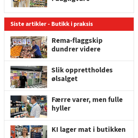
Siste artikler - Butikk i praksis
Rema-flaggskip
dundrer videre
Slik opprettholdes
ølsalget
Færre varer, men fulle
hyller
KI lager mat i butikken