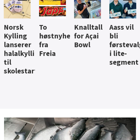
Knalltall
Aass vil
Brus og
Hard
ter
for Açai
bli
jus fra
iste fra
Bowl
førstevalg
Berentsen
Hansa
i lite-
segment