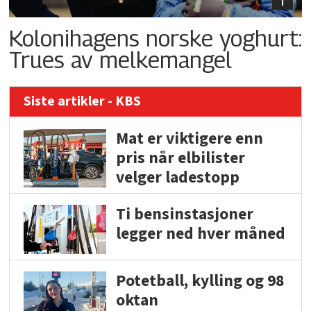
Kolonihagens norske yoghurt:
Trues av melkemangel
Siste artikler - KBS
Mat er viktigere enn
pris når elbilister
velger ladestopp
Ti bensinstasjoner
legger ned hver måned
Potetball, kylling og 98
oktan