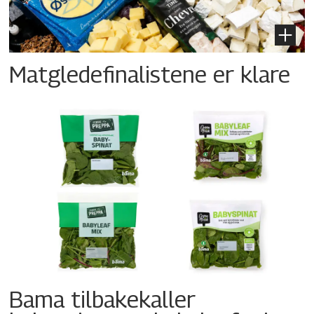
Matgledefinalistene er klare
Bama tilbakekaller