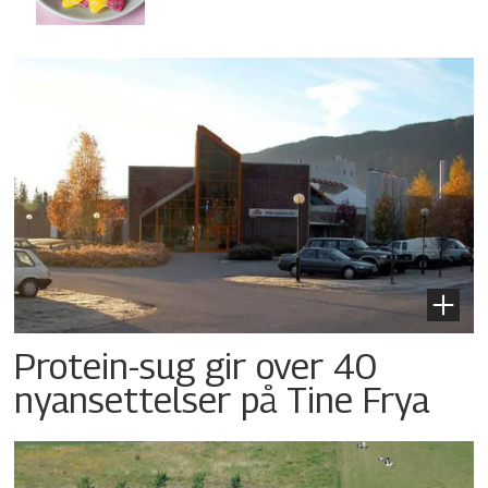
Protein-sug gir over 40
nyansettelser på Tine Frya