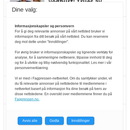
yoghurt: Trues av
melkemangel
Dine valg:
Marit Kolby vant
Informasjonskapsler og personvern
Økologisk Norge sin
For å gi deg relevante annonser på vårt nettsted bruker vi
informasjon fra ditt besøk på vårt nettsted. Du kan reservere
hederspris
deg mot dette under "Innstillinger".
For øvrig bruker vi informasjonskapsler og lignende verktøy for
Blir enklere å velge
analyse, for å sammenligne nettlesere, tilpasse innhold til deg
økologisk i butikkhylla
og for å utvikle og tilby nødvendig funksjonalitet. Les mer i vår
personvernerklæring.
Vi er med i Fagpressen-nettverket. Om du samtykker under, vil
Kolonihagen sliter
du få relevante annonser på nettstedene til medlemmene i
nettverket basert på informasjon fra dine besøk på tvers av
med å få tak i nok melk
disse nettstedene. En oversikt over medlemmene finner du på
Fagpressen.no.
Rapport: Økokundene
er klare! Er markedet
Avvis alle
Godta
Innstillinger
det?