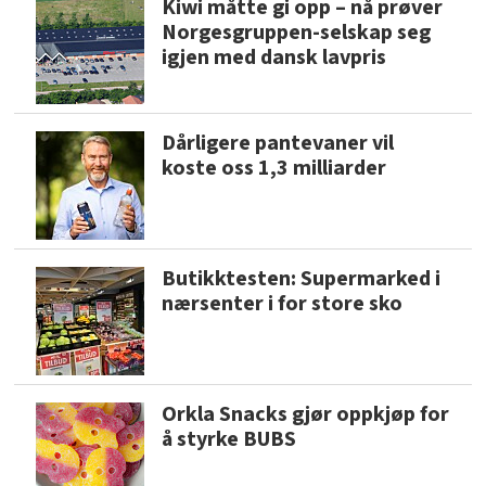
Kiwi måtte gi opp – nå prøver
Norgesgruppen-selskap seg
igjen med dansk lavpris
Dårligere pantevaner vil
koste oss 1,3 milliarder
Butikktesten: Supermarked i
nærsenter i for store sko
Orkla Snacks gjør oppkjøp for
å styrke BUBS