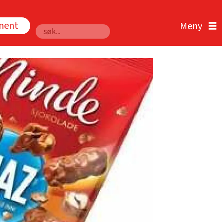
nnent
Søk