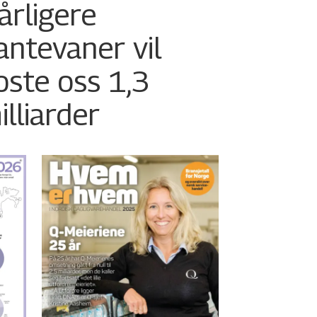
årligere
antevaner vil
oste oss 1,3
illiarder