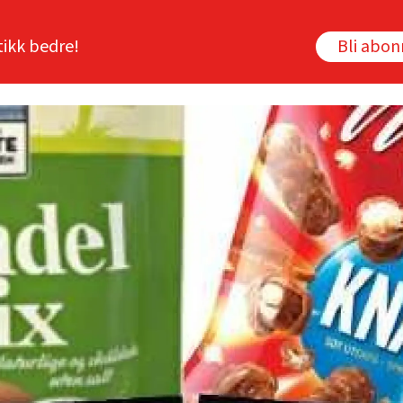
tikk bedre!
Bli abo