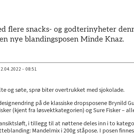
d flere snacks- og godterinyheter den
den nye blandingsposen Minde Knaz.
22.04.2022 - 08:51
te og søte, sprø biter overtrukket med sjokolade.
designendring på de klassiske dropsposene Brynild Gu
ker (kjent fra løsvektkategorien) og Sure Fisker – alle
siktsløft, i tillegg til at nøttene deles inn i to kateg
tteblanding: Mandelmix i 200g ståpose. I posen finnes