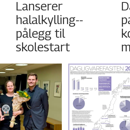
Lanserer
D
halalkylling-­
p
pålegg til
k
skolestart
m