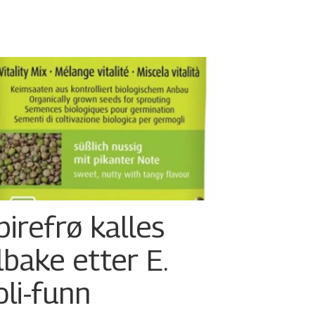
pirefrø kalles
ilbake etter E.
oli-funn