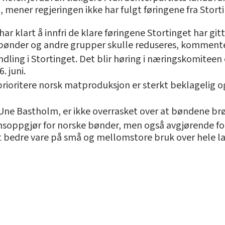
 mener regjeringen ikke har fulgt føringene fra Stort
har klart å innfri de klare føringene Stortinget har gi
ønder og andre grupper skulle reduseres, kommente
ndling i Stortinget. Det blir høring i næringskomite
. juni.
 prioritere norsk matproduksjon er sterkt beklagelig o
 Une Bastholm, er ikke overrasket over at bøndene br
nsoppgjør for norske bønder, men også avgjørende for
gt bedre vare på små og mellomstore bruk over hele la