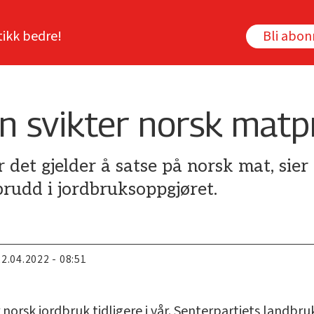
tikk bedre!
Bli abo
en svikter norsk mat
r det gjelder å satse på norsk mat, sier
 brudd i jordbruksoppgjøret.
22.04.2022 - 08:51
norsk jordbruk tidligere i vår. Senterpartiets landbru