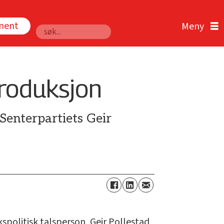
nnent
Søk
produksjon
 Senterpartiets Geir
kspolitisk talsperson, Geir Pollestad