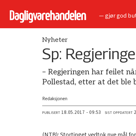
— gjør god bu
Nyheter
Sp: Regjering
– Regjeringen har feilet nå
Pollestad, etter at det ble
Redaksjonen
18.05.2017 - 09:53
PUBLISERT
SIST OPPDATERT
(NTB): Stortinget vedtok nye mål for 