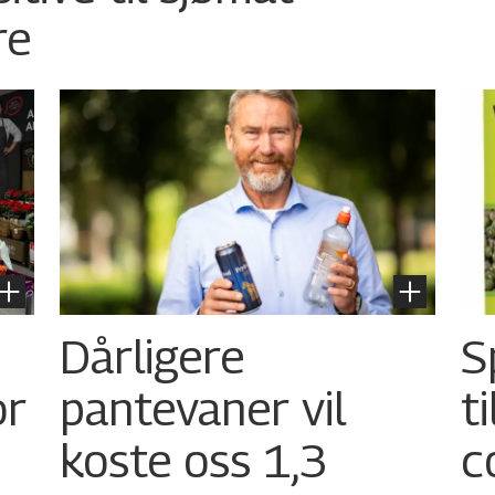
re
Dårligere
S
or
pantevaner vil
t
koste oss 1,3
c