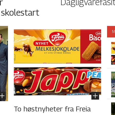
Dagligvarefasi
r
 skolestart
M
To høstnyheter fra Freia