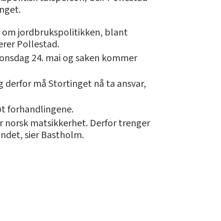
inget.
tt om jordbrukspolitikken, blant
rer Pollestad.
en onsdag 24. mai og saken kommer
g derfor må Stortinget nå ta ansvar,
øt forhandlingene.
 norsk matsikkerhet. Derfor trenger
ndet, sier Bastholm.