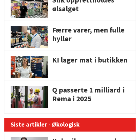
Slik opprettholdes
ølsalget
Færre varer, men fulle
hyller
KI lager mat i butikken
Q passerte 1 milliard i
Rema i 2025
Siste artikler - Økologisk