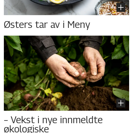
Østers tar av i Meny
– Vekst i nye innmeldte
økologiske