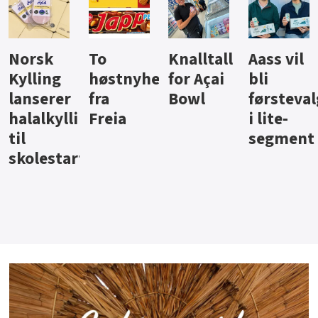
Knalltall
Aass vil
Brus og
Hard
ter
for Açai
bli
jus fra
iste fra
Bowl
førstevalg
Berentsen
Hansa
i lite-
segment