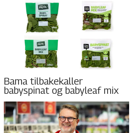
Bama tilbakekaller
babyspinat og babyleaf mix