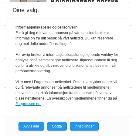
Kolonihagens norske
yoghurt: Trues av
Dine valg:
melkemangel
Informasjonskapsler og personvern
Marit Kolby vant
For å gi deg relevante annonser på vårt nettsted bruker vi
informasjon fra ditt besøk på vårt nettsted. Du kan reservere
Økologisk Norge sin
deg mot dette under "Innstillinger".
hederspris
For øvrig bruker vi informasjonskapsler og lignende verktøy for
analyse, for å sammenligne nettlesere, tilpasse innhold til deg
Blir enklere å velge
og for å utvikle og tilby nødvendig funksjonalitet. Les mer i vår
personvernerklæring.
økologisk i butikkhylla
Vi er med i Fagpressen-nettverket. Om du samtykker under, vil
du få relevante annonser på nettstedene til medlemmene i
nettverket basert på informasjon fra dine besøk på tvers av
Kolonihagen sliter
disse nettstedene. En oversikt over medlemmene finner du på
med å få tak i nok melk
Fagpressen.no.
Rapport: Økokundene
Avvis alle
Godta
Innstillinger
er klare! Er markedet