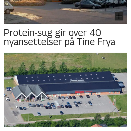
Protein-sug gir over 40
nyansettelser på Tine Frya