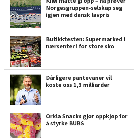
Kiwi måtte gi opp – nå prøver
Norgesgruppen-selskap seg
igjen med dansk lavpris
Butikktesten: Supermarked i
nærsenter i for store sko
Dårligere pantevaner vil
koste oss 1,3 milliarder
Orkla Snacks gjør oppkjøp for
å styrke BUBS