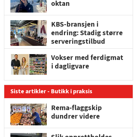
oktan
KBS-bransjen i
endring: Stadig større
serveringstilbud
Vokser med ferdigmat
i dagligvare
Siste artikler - Butikk i praksis
Rema-flaggskip
dundrer videre