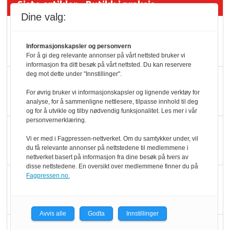
Siste artikler - Butikk i praksis
Dine valg:
Rema-flaggskip
dundrer videre
Informasjonskapsler og personvern
For å gi deg relevante annonser på vårt nettsted bruker vi
informasjon fra ditt besøk på vårt nettsted. Du kan reservere
deg mot dette under "Innstillinger".
Slik opprettholdes
ølsalget
For øvrig bruker vi informasjonskapsler og lignende verktøy for
analyse, for å sammenligne nettlesere, tilpasse innhold til deg
og for å utvikle og tilby nødvendig funksjonalitet. Les mer i vår
personvernerklæring.
Færre varer, men fulle
Vi er med i Fagpressen-nettverket. Om du samtykker under, vil
hyller
du få relevante annonser på nettstedene til medlemmene i
nettverket basert på informasjon fra dine besøk på tvers av
disse nettstedene. En oversikt over medlemmene finner du på
KI lager mat i butikken
Fagpressen.no.
Avvis alle
Godta
Innstillinger
Q passerte 1 milliard i