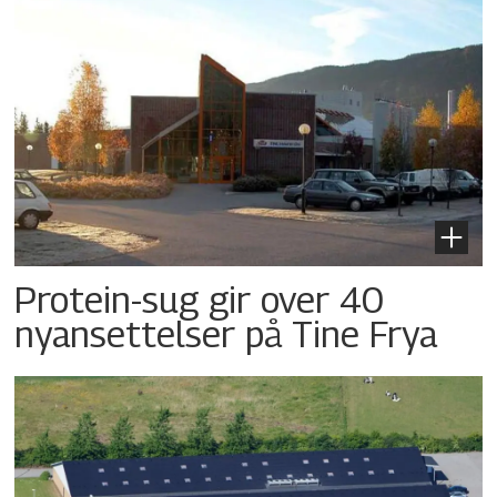
Protein-sug gir over 40
nyansettelser på Tine Frya