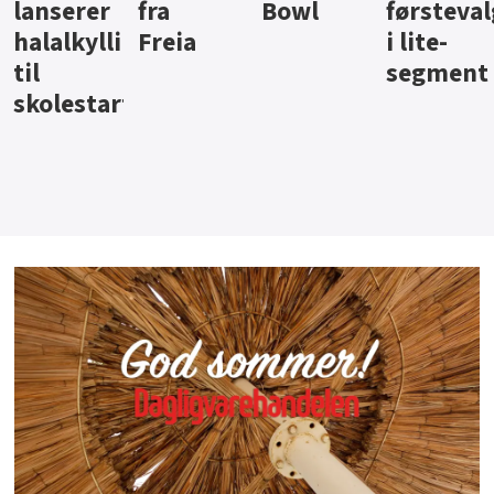
Bowl
førstevalg
Berentsen
Hansa
i lite-
segment