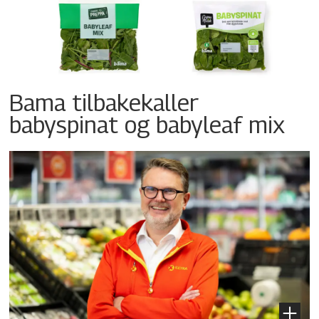
Bama tilbakekaller
babyspinat og babyleaf mix