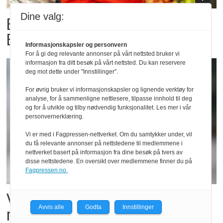
Dine valg:
Billigbonanza da Norge slo
Elfenbenkysten
Informasjonskapsler og personvern
For å gi deg relevante annonser på vårt nettsted bruker vi
informasjon fra ditt besøk på vårt nettsted. Du kan reservere
deg mot dette under "Innstillinger".
For øvrig bruker vi informasjonskapsler og lignende verktøy for
analyse, for å sammenligne nettlesere, tilpasse innhold til deg
og for å utvikle og tilby nødvendig funksjonalitet. Les mer i vår
personvernerklæring.
Vi er med i Fagpressen-nettverket. Om du samtykker under, vil
du få relevante annonser på nettstedene til medlemmene i
nettverket basert på informasjon fra dine besøk på tvers av
disse nettstedene. En oversikt over medlemmene finner du på
Fagpressen.no.
Vil vokse i brusmarkedet
Avvis alle
Godta
Innstillinger
med Dr Pepper