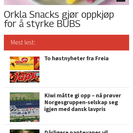
Orkla Snacks gjør oppkjøp
for å styrke BUBS
Mest lest:
To høstnyheter fra Freia
Kiwi måtte gi opp – nå prøver
Norgesgruppen-selskap seg
igjen med dansk lavpris
Dårligere pantevaner vil