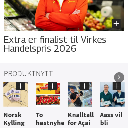
Extra er finalist til Virkes
Handelspris 2026
PRODUKTNYTT
Knalltall
Aass vil
Brus og
Hard
ter
for Açai
bli
jus fra
iste fra