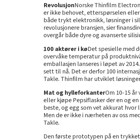
Revolusjon
Norske Thinfilm Electronic
er ikke behovet, etterspørselen elle
både trykt elektronikk, løsninger i si
revolusjonere bransjen, sier finansd
overgår både dyre og avanserte silisi
100 aktører i kø
Det spesielle med d
overvåke temperatur på produktnivå.
emballasjen lanseres i løpet av 2014
sett til nå. Det er derfor 100 interna
Takle. Thinfilm har utviklet løsning
Mat og hylleforkanter
Om 10-15 år v
eller kjøpe Pepsiflasker der en og en 
beste, og egg som vet akkurat hvor l
Men de er ikke i nærheten av oss med h
Takle.
Den første prototypen på en trykket