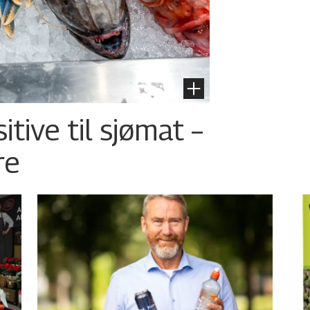
tive til sjømat –
re