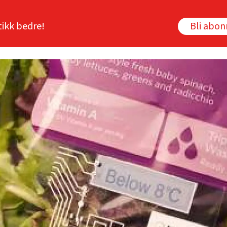
tikk bedre!
Bli abo