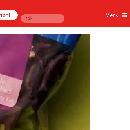
nnent
Søk