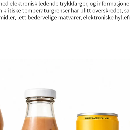
g med elektronisk ledende trykkfarger, og informasjone
m kritiske temperaturgrenser har blitt overskredet, sa
dler, lett bedervelige matvarer, elektroniske hyllefo