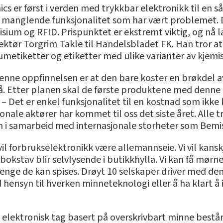
s er først i verden med trykkbar elektronikk til en så l
r manglende funksjonalitet som har vært problemet. De
lisium og RFID. Prispunktet er ekstremt viktig, og nå l
irektør Torgrim Takle til Handelsbladet FK. Han tror a
umetiketter og etiketter med ulike varianter av kjemi
enne oppfinnelsen er at den bare koster en brøkdel av
 Etter planen skal de første produktene med denne t
. – Det er enkel funksjonalitet til en kostnad som ikk
sjonale aktører har kommet til oss det siste året. Alle 
en i samarbeid med internasjonale storheter som Bemis
il forbrukselektronikk være allemannseie. Vi vil kansk
bokstav blir selvlysende i butikkhylla. Vi kan få mørnet
enge de kan spises. Drøyt 10 selskaper driver med den
ensyn til hverken minneteknologi eller å ha klart å int
 elektronisk tag basert på overskrivbart minne består