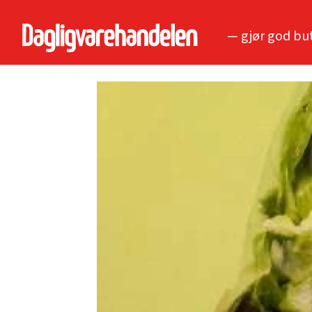
— gjør god bu