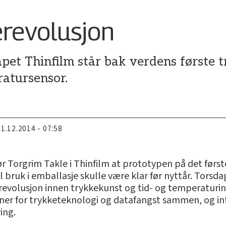
erevolusjon
pet Thinfilm står bak verdens første t
ratursensor.
11.12.2014 - 07:58
r Torgrim Takle i Thinfilm at prototypen på det først
l bruk i emballasje skulle være klar før nyttår. Tor
n revolusjon innen trykkekunst og tid- og temperaturi
ner for trykketeknologi og datafangst sammen, og i
ing.