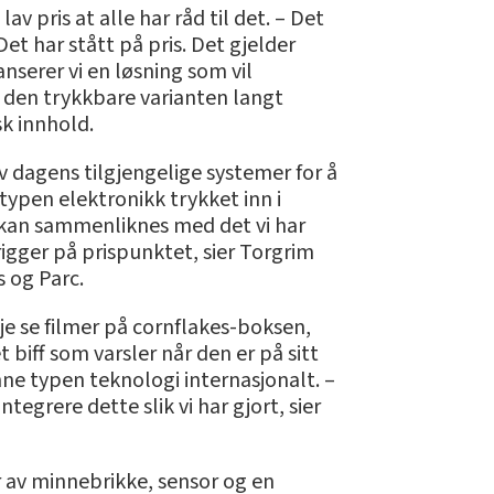
av pris at alle har råd til det. – Det
t har stått på pris. Det gjelder
anserer vi en løsning som vil
t den trykkbare varianten langt
sk innhold.
 dagens tilgjengelige systemer for å
ypen elektronikk trykket inn i
e kan sammenliknes med det vi har
trigger på prispunktet, sier Torgrim
 og Parc.
je se filmer på cornflakes-boksen,
 biff som varsler når den er på sitt
ne typen teknologi internasjonalt. –
egrere dette slik vi har gjort, sier
 av minnebrikke, sensor og en