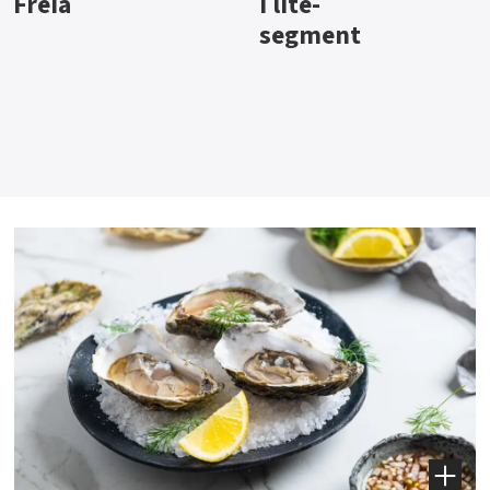
i lite-
segment