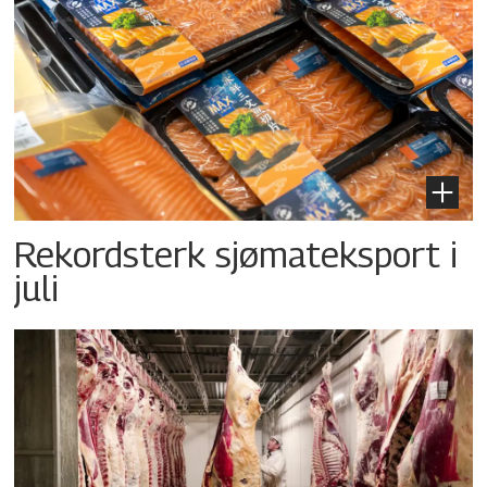
Rekordsterk sjømateksport i
juli