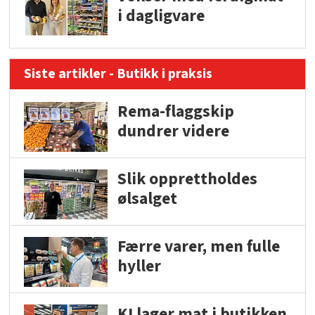
i dagligvare
Siste artikler - Butikk i praksis
Rema-flaggskip
dundrer videre
Slik opprettholdes
ølsalget
Færre varer, men fulle
hyller
KI lager mat i butikken