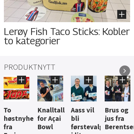
Lerøy Fish Taco Sticks: Kobler
to kategorier
PRODUKTNYTT
Knalltall
Aass vil
Brus og
Hard
ter
for Açai
bli
jus fra
iste fra
Bowl
førstevalg
Berentsen
Hansa