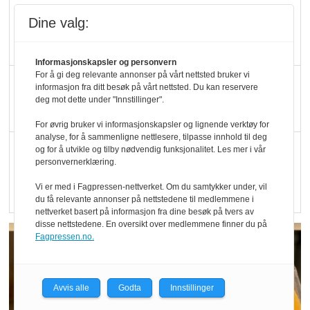
Blir enklere å velge
Dine valg:
økologisk i butikkhylla
Informasjonskapsler og personvern
For å gi deg relevante annonser på vårt nettsted bruker vi
Kolonihagen sliter
informasjon fra ditt besøk på vårt nettsted. Du kan reservere
med å få tak i nok melk
deg mot dette under "Innstillinger".
For øvrig bruker vi informasjonskapsler og lignende verktøy for
analyse, for å sammenligne nettlesere, tilpasse innhold til deg
Rapport: Økokundene
og for å utvikle og tilby nødvendig funksjonalitet. Les mer i vår
personvernerklæring.
er klare! Er markedet
det?
Vi er med i Fagpressen-nettverket. Om du samtykker under, vil
du få relevante annonser på nettstedene til medlemmene i
nettverket basert på informasjon fra dine besøk på tvers av
disse nettstedene. En oversikt over medlemmene finner du på
Fagpressen.no.
Avvis alle
Godta
Innstillinger