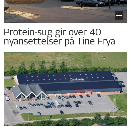
Protein-sug gir over 40
nyansettelser på Tine Frya