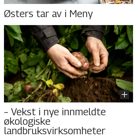
Østers tar av i Meny
– Vekst i nye innmeldte
økologiske
landbruksvirksomheter