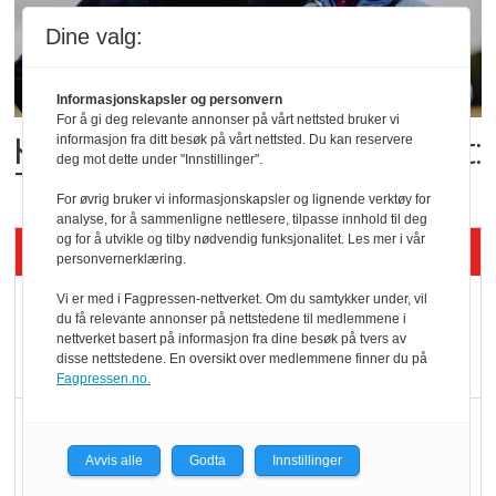
Dine valg:
Informasjonskapsler og personvern
For å gi deg relevante annonser på vårt nettsted bruker vi
Kolonihagens norske yoghurt:
informasjon fra ditt besøk på vårt nettsted. Du kan reservere
deg mot dette under "Innstillinger".
Trues av melkemangel
For øvrig bruker vi informasjonskapsler og lignende verktøy for
analyse, for å sammenligne nettlesere, tilpasse innhold til deg
og for å utvikle og tilby nødvendig funksjonalitet. Les mer i vår
Siste artikler - KBS
personvernerklæring.
Vi er med i Fagpressen-nettverket. Om du samtykker under, vil
Mat er viktigere enn
du få relevante annonser på nettstedene til medlemmene i
pris når elbilister
nettverket basert på informasjon fra dine besøk på tvers av
disse nettstedene. En oversikt over medlemmene finner du på
velger ladestopp
Fagpressen.no.
Ti bensinstasjoner
legger ned hver måned
Avvis alle
Godta
Innstillinger