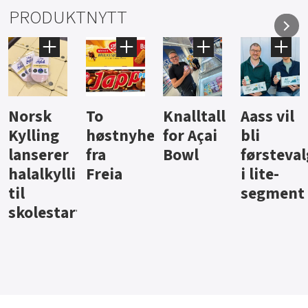
PRODUKTNYTT
Knalltall
Aass vil
Brus og
Hard
ter
for Açai
bli
jus fra
iste fra
Bowl
førstevalg
Berentsen
Hansa
i lite-
segment