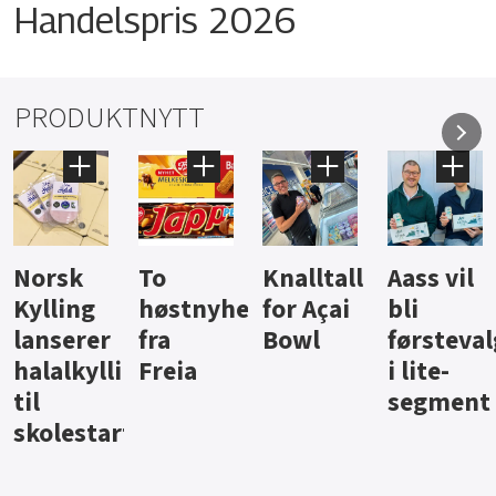
Handelspris 2026
PRODUKTNYTT
k
To
Knalltall
Aass vil
Brus 
ng
høstnyheter
for Açai
bli
jus fr
rer
fra
Bowl
førstevalg
Beren
kyllingpålegg
Freia
i lite-
segment
start