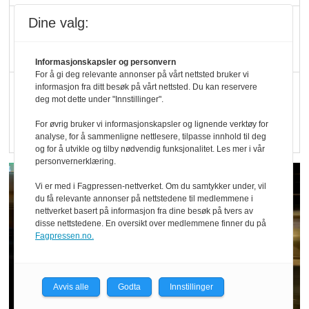
Kolonihagen sliter
Dine valg:
med å få tak i nok melk
Informasjonskapsler og personvern
For å gi deg relevante annonser på vårt nettsted bruker vi
Rapport: Økokundene
informasjon fra ditt besøk på vårt nettsted. Du kan reservere
deg mot dette under "Innstillinger".
er klare! Er markedet
For øvrig bruker vi informasjonskapsler og lignende verktøy for
det?
analyse, for å sammenligne nettlesere, tilpasse innhold til deg
og for å utvikle og tilby nødvendig funksjonalitet. Les mer i vår
personvernerklæring.
Vi er med i Fagpressen-nettverket. Om du samtykker under, vil
du få relevante annonser på nettstedene til medlemmene i
nettverket basert på informasjon fra dine besøk på tvers av
disse nettstedene. En oversikt over medlemmene finner du på
Fagpressen.no.
Avvis alle
Godta
Innstillinger