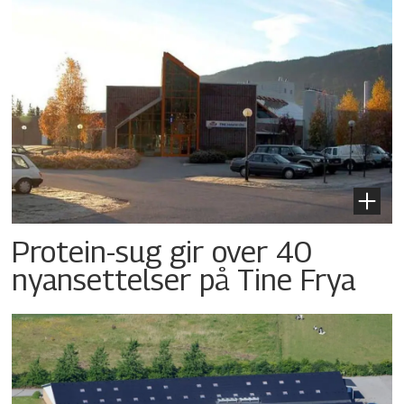
Protein-sug gir over 40
nyansettelser på Tine Frya