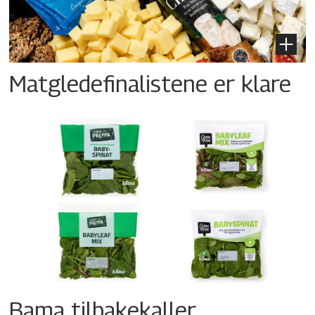
Matgledefinalistene er klare
Bama tilbakekaller