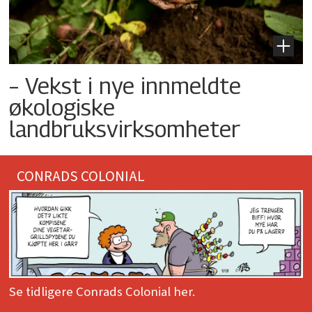
– Vekst i nye innmeldte
økologiske
landbruksvirksomheter
CONRADS COLONIAL
Se tidligere Conrads Colonial her.