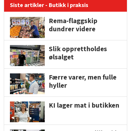
Siste artikler - Butikk i praksis
Rema-flaggskip
dundrer videre
Slik opprettholdes
ølsalget
Færre varer, men fulle
hyller
KI lager mat i butikken