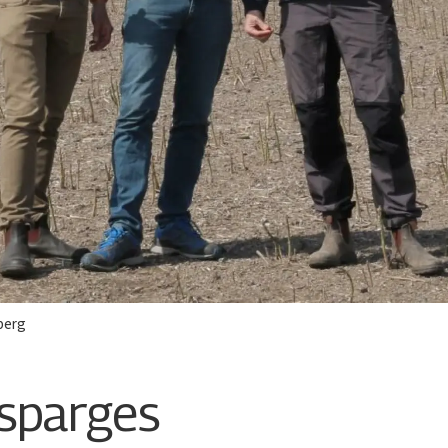
berg
asparges