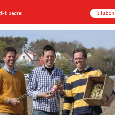
tikk bedre!
Bli abo