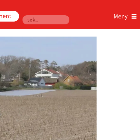
nnent
Søk