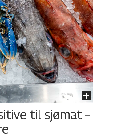
tive til sjømat –
re