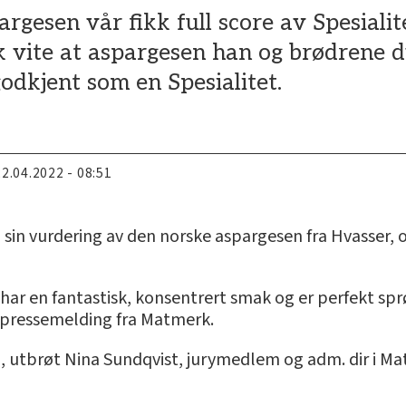
pargesen vår fikk full score av Spesiali
k vite at aspargesen han og brødrene 
godkjent som en Spesialitet.
22.04.2022 - 08:51
 sin vurdering av den norske aspargesen fra Hvasser, 
 har en fantastisk, konsentrert smak og er perfekt sprø
 pressemelding fra Matmerk.
en, utbrøt Nina Sundqvist, jurymedlem og adm. dir i 