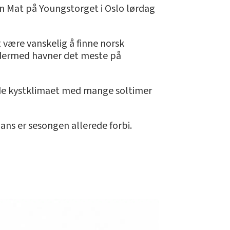
en Mat på Youngstorget i Oslo lørdag
t være vanskelig å finne norsk
og dermed havner det meste på
ilde kystklimaet med mange soltimer
Hans er sesongen allerede forbi.