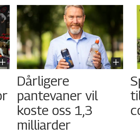
Dårligere
S
or
pantevaner vil
t
koste oss 1,3
c
milliarder