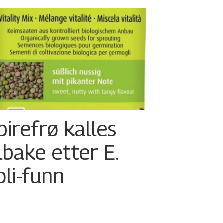
pirefrø kalles
ilbake etter E.
oli-funn