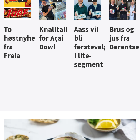
Knalltall
Aass vil
Brus og
Hard
ter
for Açai
bli
jus fra
iste fra
Bowl
førstevalg
Berentsen
Hansa
i lite-
segment