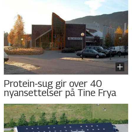
Protein-sug gir over 40
nyansettelser på Tine Frya