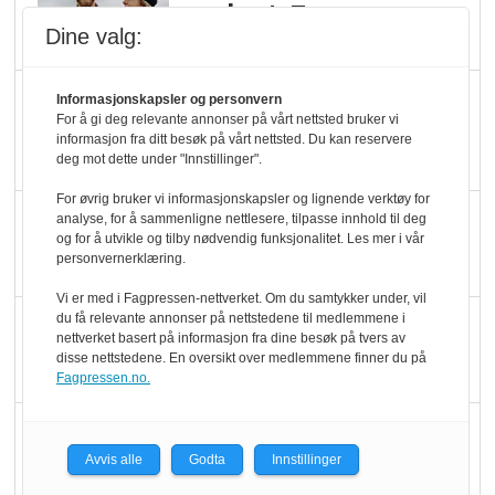
yoghurt: Trues av
Dine valg:
melkemangel
Marit Kolby vant
Informasjonskapsler og personvern
For å gi deg relevante annonser på vårt nettsted bruker vi
Økologisk Norge sin
informasjon fra ditt besøk på vårt nettsted. Du kan reservere
hederspris
deg mot dette under "Innstillinger".
For øvrig bruker vi informasjonskapsler og lignende verktøy for
Blir enklere å velge
analyse, for å sammenligne nettlesere, tilpasse innhold til deg
og for å utvikle og tilby nødvendig funksjonalitet. Les mer i vår
økologisk i butikkhylla
personvernerklæring.
Vi er med i Fagpressen-nettverket. Om du samtykker under, vil
du få relevante annonser på nettstedene til medlemmene i
Kolonihagen sliter
nettverket basert på informasjon fra dine besøk på tvers av
med å få tak i nok melk
disse nettstedene. En oversikt over medlemmene finner du på
Fagpressen.no.
Rapport: Økokundene
er klare! Er markedet
Avvis alle
Godta
Innstillinger