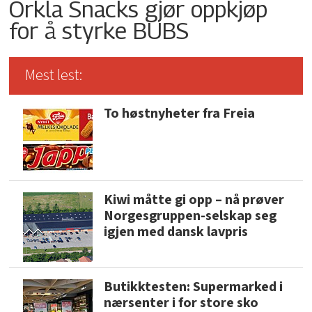
Orkla Snacks gjør oppkjøp
for å styrke BUBS
Mest lest:
To høstnyheter fra Freia
Kiwi måtte gi opp – nå prøver
Norgesgruppen-selskap seg
igjen med dansk lavpris
Butikktesten: Supermarked i
nærsenter i for store sko