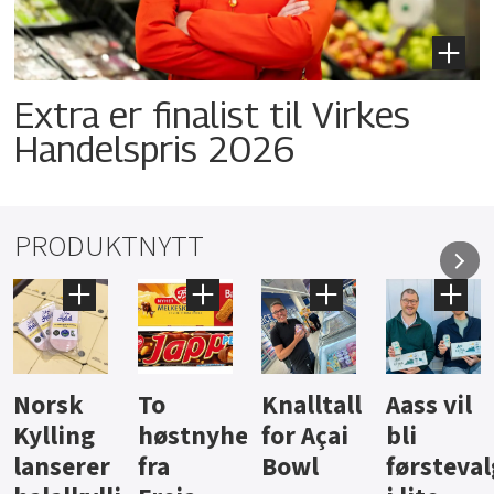
Extra er finalist til Virkes
Handelspris 2026
PRODUKTNYTT
Knalltall
Aass vil
Brus og
Hard
ter
for Açai
bli
jus fra
iste fra
Bowl
førstevalg
Berentsen
Hansa