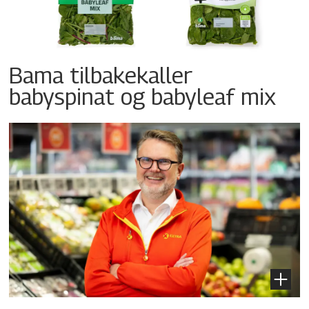
Bama tilbakekaller
babyspinat og babyleaf mix