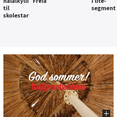
i lite-
segment