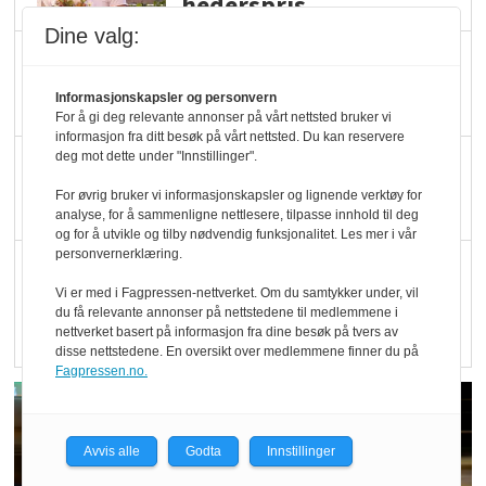
hederspris
Dine valg:
Blir enklere å velge
økologisk i butikkhylla
Informasjonskapsler og personvern
For å gi deg relevante annonser på vårt nettsted bruker vi
informasjon fra ditt besøk på vårt nettsted. Du kan reservere
deg mot dette under "Innstillinger".
Kolonihagen sliter
med å få tak i nok melk
For øvrig bruker vi informasjonskapsler og lignende verktøy for
analyse, for å sammenligne nettlesere, tilpasse innhold til deg
og for å utvikle og tilby nødvendig funksjonalitet. Les mer i vår
personvernerklæring.
Rapport: Økokundene
er klare! Er markedet
Vi er med i Fagpressen-nettverket. Om du samtykker under, vil
du få relevante annonser på nettstedene til medlemmene i
det?
nettverket basert på informasjon fra dine besøk på tvers av
disse nettstedene. En oversikt over medlemmene finner du på
Fagpressen.no.
Avvis alle
Godta
Innstillinger