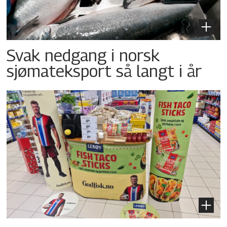
Svak nedgang i norsk
sjømateksport så langt i år