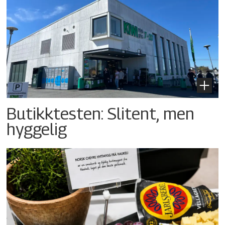
Butikktesten: Slitent, men
hyggelig