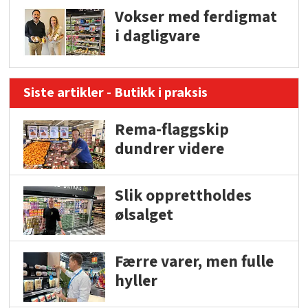
Vokser med ferdigmat
i dagligvare
Siste artikler - Butikk i praksis
Rema-flaggskip
dundrer videre
Slik opprettholdes
ølsalget
Færre varer, men fulle
hyller