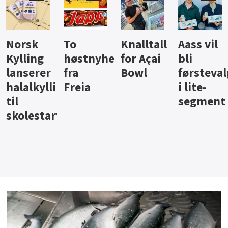
Knalltall
Aass vil
Brus og
Hard
ter
for Açai
bli
jus fra
iste fra
Bowl
førstevalg
Berentsen
Hansa
i lite-
segment