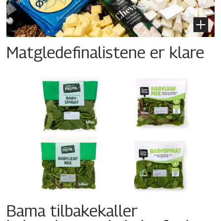
Matgledefinalistene er klare
Bama tilbakekaller