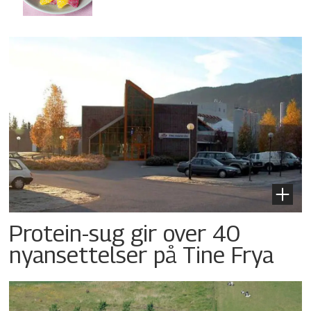
Protein-sug gir over 40
nyansettelser på Tine Frya