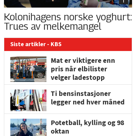
Kolonihagens norske yoghurt:
Trues av melkemangel
Siste artikler - KBS
Mat er viktigere enn
pris når elbilister
velger ladestopp
Ti bensinstasjoner
legger ned hver måned
Potetball, kylling og 98
oktan