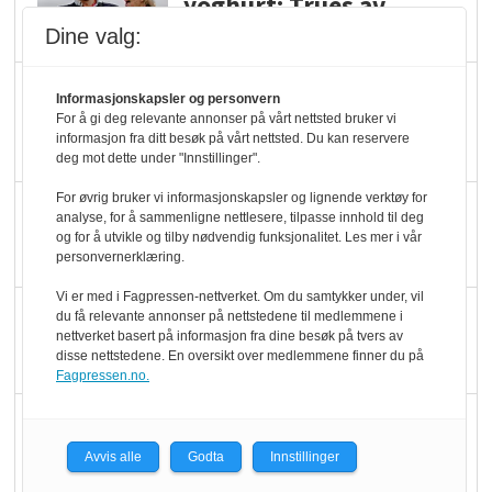
yoghurt: Trues av
melkemangel
Dine valg:
Marit Kolby vant
Informasjonskapsler og personvern
Økologisk Norge sin
For å gi deg relevante annonser på vårt nettsted bruker vi
informasjon fra ditt besøk på vårt nettsted. Du kan reservere
hederspris
deg mot dette under "Innstillinger".
For øvrig bruker vi informasjonskapsler og lignende verktøy for
Blir enklere å velge
analyse, for å sammenligne nettlesere, tilpasse innhold til deg
økologisk i butikkhylla
og for å utvikle og tilby nødvendig funksjonalitet. Les mer i vår
personvernerklæring.
Vi er med i Fagpressen-nettverket. Om du samtykker under, vil
Kolonihagen sliter
du få relevante annonser på nettstedene til medlemmene i
nettverket basert på informasjon fra dine besøk på tvers av
med å få tak i nok melk
disse nettstedene. En oversikt over medlemmene finner du på
Fagpressen.no.
Rapport: Økokundene
er klare! Er markedet
Avvis alle
Godta
Innstillinger
det?