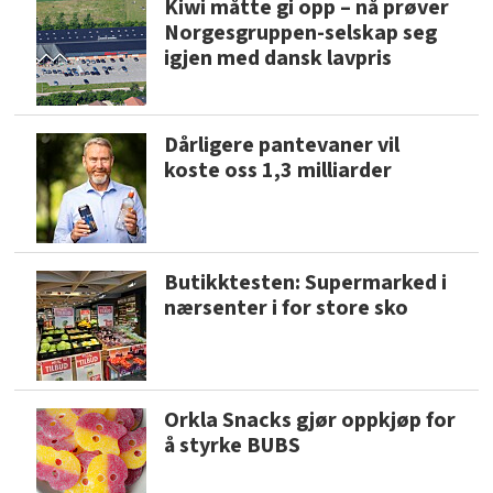
Kiwi måtte gi opp – nå prøver
Norgesgruppen-selskap seg
igjen med dansk lavpris
Dårligere pantevaner vil
koste oss 1,3 milliarder
Butikktesten: Supermarked i
nærsenter i for store sko
Orkla Snacks gjør oppkjøp for
å styrke BUBS