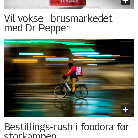
Vil vokse i brusmarkedet
med Dr Pepper
Bestillings-rush i foodora før
storkampen