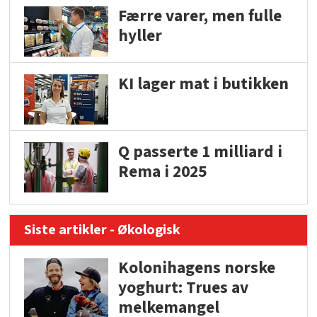
Færre varer, men fulle
hyller
KI lager mat i butikken
Q passerte 1 milliard i
Rema i 2025
Siste artikler - Økologisk
Kolonihagens norske
yoghurt: Trues av
melkemangel