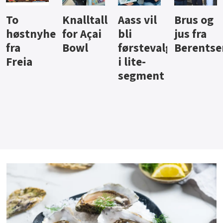
Knalltall
Aass vil
Brus og
Hard
ter
for Açai
bli
jus fra
iste fra
Bowl
førstevalg
Berentsen
Hansa
i lite-
segment