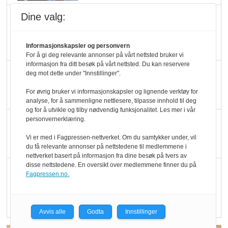
Dine valg:
Marit Kolby vant
Økologisk Norge sin
hederspris
Informasjonskapsler og personvern
For å gi deg relevante annonser på vårt nettsted bruker vi
informasjon fra ditt besøk på vårt nettsted. Du kan reservere
Blir enklere å velge
deg mot dette under "Innstillinger".
økologisk i butikkhylla
For øvrig bruker vi informasjonskapsler og lignende verktøy for
analyse, for å sammenligne nettlesere, tilpasse innhold til deg
og for å utvikle og tilby nødvendig funksjonalitet. Les mer i vår
personvernerklæring.
Kolonihagen sliter
med å få tak i nok melk
Vi er med i Fagpressen-nettverket. Om du samtykker under, vil
du få relevante annonser på nettstedene til medlemmene i
nettverket basert på informasjon fra dine besøk på tvers av
disse nettstedene. En oversikt over medlemmene finner du på
Rapport: Økokundene
Fagpressen.no.
er klare! Er markedet
det?
Avvis alle
Godta
Innstillinger