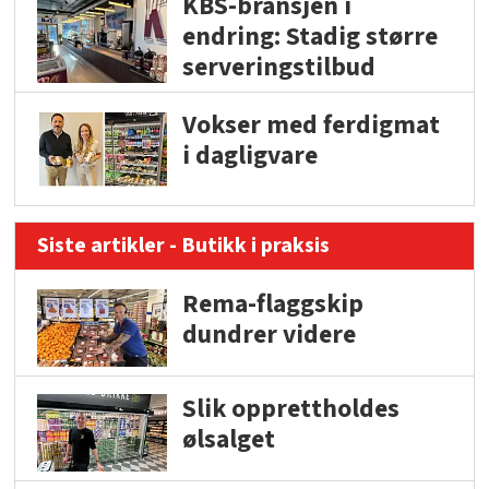
KBS-bransjen i
endring: Stadig større
serveringstilbud
Vokser med ferdigmat
i dagligvare
Siste artikler - Butikk i praksis
Rema-flaggskip
dundrer videre
Slik opprettholdes
ølsalget