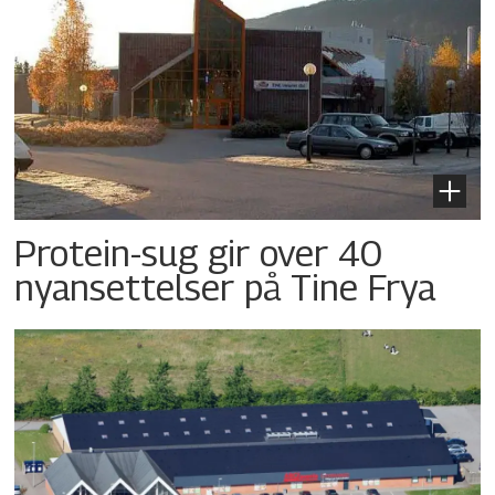
Protein-sug gir over 40
nyansettelser på Tine Frya